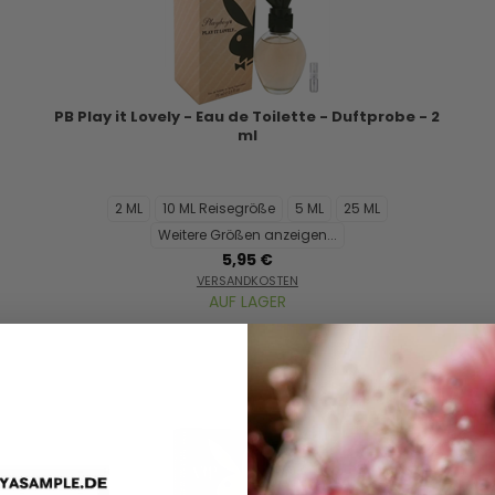
PB Play it Lovely - Eau de Toilette - Duftprobe - 2
ml
2 ML
10 ML Reisegröße
5 ML
25 ML
Weitere Größen anzeigen...
5,95 €
VERSANDKOSTEN
AUF LAGER