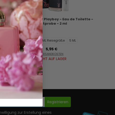
Vegas Playboy by Playboy - Eau de Toilette -
Duftprobe - 2 ml
2 ML
10 ML Reisegröße
5 ML
5,95 €
VERSANDKOSTEN
NICHT AUF LAGER
Registrieren
nwilligung zur Erstellung eines