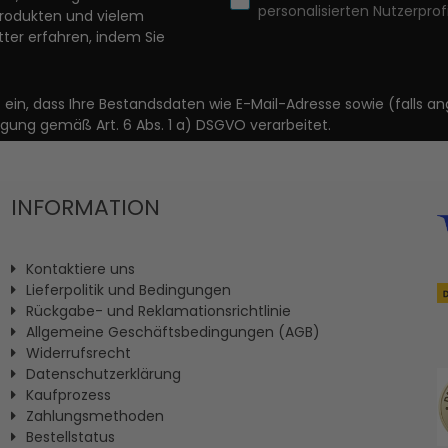
personalisierten Nutzerprofi
Produkten und vielem
ter erfahren, indem Sie
it ein, dass Ihre Bestandsdaten wie E-Mail-Adresse sowie (fal
igung gemäß Art. 6 Abs. 1 a) DSGVO verarbeitet.
INFORMATION
Kontaktiere uns
Lieferpolitik und Bedingungen
Rückgabe- und Reklamationsrichtlinie
Allgemeine Geschäftsbedingungen (AGB)
Widerrufsrecht
Datenschutzerklärung
Kaufprozess
Zahlungsmethoden
Bestellstatus