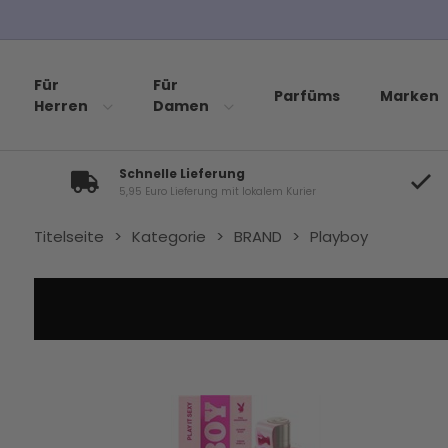
Für
Für
Parfüms
Marken
Herren
Damen
Schnelle Lieferung
5,95 Euro Lieferung mit lokalem Kurier
Titelseite
>
Kategorie
>
BRAND
>
Playboy