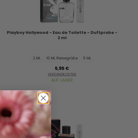
Playboy Hollywood - Eau de Toilette - Duftprobe -
2 ml
2 ML
10 ML Reisegröße
5 ML
5,95 €
VERSANDKOSTEN
AUF LAGER