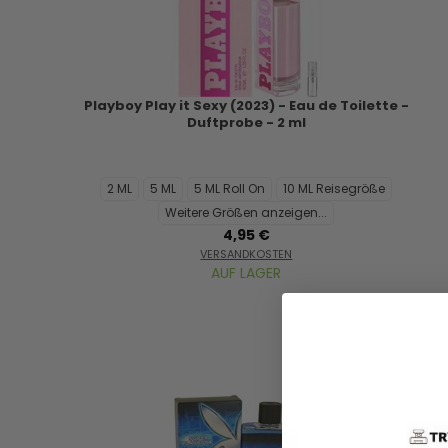
Playboy Play it Sexy (2023) - Eau de Toilette -
Duftprobe - 2 ml
2 ML
5 ML
5 ML Roll On
10 ML Reisegröße
Weitere Größen anzeigen...
4,95 €
VERSANDKOSTEN
AUF LAGER