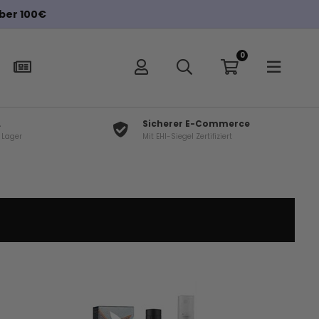
0
L
Sicherer E-Commerce
f Lager
Mit EHI-Siegel Zertifiziert