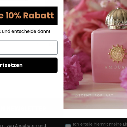
e 10% Rabatt
Playboy VIP - Eau de Toilette - Duftprobe - 2 ml
s und entscheide dann!
2 ML
10 ML Reisegröße
5 ML
5,95 €
VERSANDKOSTEN
rtsetzen
AUF LAGER
REN NEWSLETTER
Ich erteile hiermit meine Ei
llem, von Angeboten und