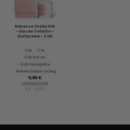
Rebecca Stella GIA
- Eau de Toilette -
Duftprobe - 2 ml
2 ML
5 ML
5 ML Roll On
10 ML Reisegröße
Weitere Größen anzeigen...
11,95 €
VERSANDKOSTEN
AUF LAGER