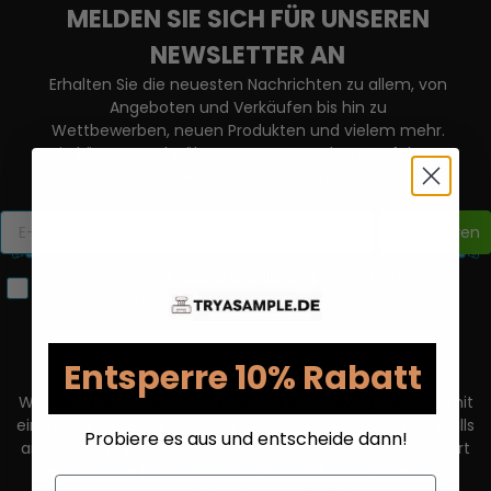
MELDEN SIE SICH FÜR UNSEREN
NEWSLETTER AN
Erhalten Sie die neuesten Nachrichten zu allem, von
Angeboten und Verkäufen bis hin zu
Wettbewerben, neuen Produkten und vielem mehr.
Sie können mehr über unseren Newsletter erfahren,
indem Sie
HIER
klicken.
Registrieren
Ich erteile hiermit meine Einwilligung zur Erstellung
eines personalisierten Nutzerprofils.
Entsperre 10% Rabatt
Wenn Sie unseren Newsletter abonnieren, willigen Sie damit
ein, dass Ihre Bestandsdaten wie E-Mail-Adresse sowie (falls
Probiere es aus und entscheide dann!
angegeben) Vorname, Name und Geschlecht gespeichert
werden. Ihre Daten werden dann auf Grundlage Ihrer
Email