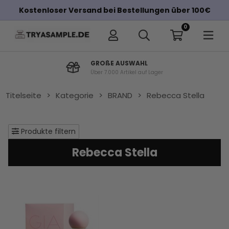
Kostenloser Versand bei Bestellungen über 100€
0
GROßE AUSWAHL
Über 7.000 Artikel auf Lager
Titelseite
>
Kategorie
>
BRAND
>
Rebecca Stella
Produkte filtern
Rebecca Stella