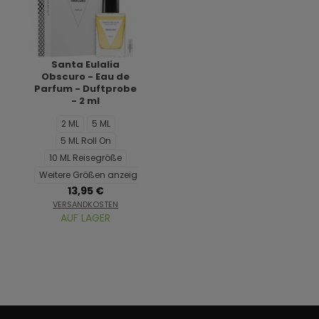
Santa Eulalia
Obscuro - Eau de
Parfum - Duftprobe
- 2 ml
2 ML
5 ML
5 ML Roll On
10 ML Reisegröße
Weitere Größen anzeigen...
13,95 €
VERSANDKOSTEN
AUF LAGER