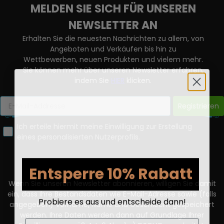
MELDEN SIE SICH FÜR UNSEREN
NEWSLETTER AN
Erhalten Sie die neuesten Nachrichten zu allem, von
Angeboten und Verkäufen bis hin zu
Wettbewerben, neuen Produkten und vielem mehr.
Sie können mehr über unseren Newsletter erfahren,
indem Sie
HIER
klicken.
Registrieren
Ich erteile hiermit meine Einwilligung zur Erstellung
eines personalisierten Nutzerprofils.
Entsperre 10% Rabatt
Wenn Sie unseren Newsletter abonnieren, willigen Sie damit
ein, dass Ihre Bestandsdaten wie E-Mail-Adresse sowie (falls
Probiere es aus und entscheide dann!
angegeben) Vorname, Name und Geschlecht gespeichert
werden. Ihre Daten werden dann auf Grundlage Ihrer
Email