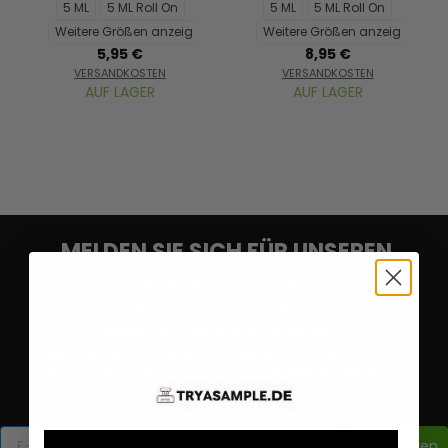
5 ML
5 ML Roll On
5 ML
5 ML Roll On
Weitere Größen anzeigen...
Weitere Größen anzeigen...
5,95 €
8,95 €
VERSANDKOSTEN
VERSANDKOSTEN
AUF LAGER
AUF LAGER
MELDEN SIE SICH FÜR UNSEREN
NEWSLETTER AN
Erhalten Sie die neuesten Nachrichten zu allem, von
Angeboten und Verkäufen bis hin zu
Wettbewerben, neuen Produkten und vielem mehr.
Sie können mehr über unseren Newsletter erfahren,
indem Sie
HIER
klicken.
Registrieren