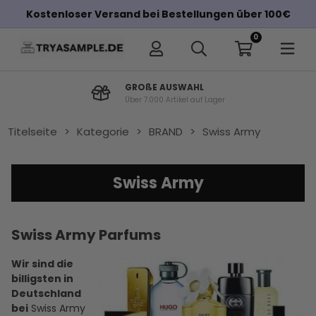
Kostenloser Versand bei Bestellungen über 100€
0
GROßE AUSWAHL
Über 7.000 Artikel auf Lager
Titelseite
>
Kategorie
>
BRAND
>
Swiss Army
Swiss Army
Swiss Army Parfums
Wir sind die
billigsten in
Deutschland
bei
Swiss Army