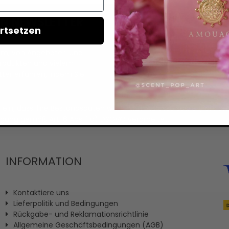
REN NEWSLETTER
rtsetzen
Ich erteile hiermit meine Ei
llem, von Angeboten und
personalisierten Nutzerprofi
Produkten und vielem
ter erfahren, indem Sie
it ein, dass Ihre Bestandsdaten wie E-Mail-Adresse sowie (fal
igung gemäß Art. 6 Abs. 1 a) DSGVO verarbeitet.
INFORMATION
Kontaktiere uns
Lieferpolitik und Bedingungen
Rückgabe- und Reklamationsrichtlinie
Allgemeine Geschäftsbedingungen (AGB)