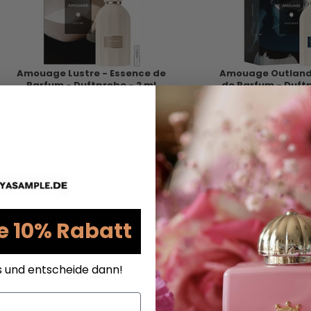
Amouage Lustre - Essence de
Amouage Outland
Parfum - Duftprobe - 2 ml
de Parfum - Duftp
2 ML
5 ML
25 ML
5 ML Roll On
2 ML
5 ML
10 M
Weitere Größen anzeigen...
5 ML Roll 
10,00 €
Weitere Größen a
VERSANDKOSTEN
10,00 
AUF LAGER
VERSANDKO
AUF LAG
e 10% Rabatt
s und entscheide dann!