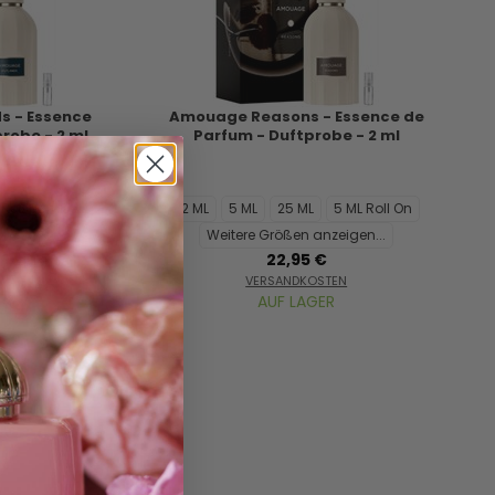
s - Essence
Amouage Reasons - Essence de
robe - 2 ml
Parfum - Duftprobe - 2 ml
L Reisegröße
2 ML
5 ML
25 ML
5 ML Roll On
On
Weitere Größen anzeigen...
22,95 €
nzeigen...
VERSANDKOSTEN
€
AUF LAGER
STEN
ER