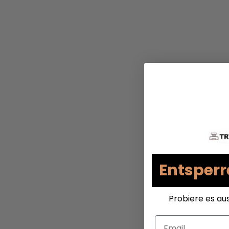
Entsperr
Probiere es au
Email