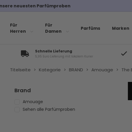
Für
Für
Parfüms
Marken
Herren
Damen
Schnelle Lieferung
5,95 Euro Lieferung mit lokalem Kurier
Titelseite
>
Kategorie
>
BRAND
>
Amouage
>
The 
Brand
Amouage
Sehen alle Parfümproben