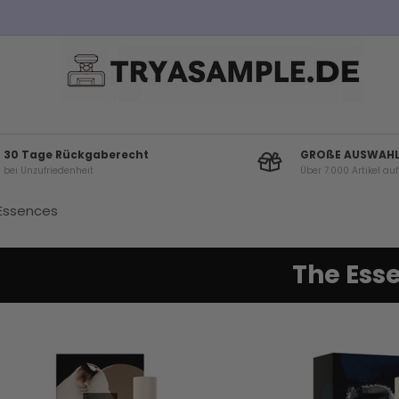
Kostenloser Versand bei Bestellungen über 100€
30 Tage Rückgaberecht
GROßE AUSWAH
bei Unzufriedenheit
Über 7.000 Artikel au
Essences
The Ess