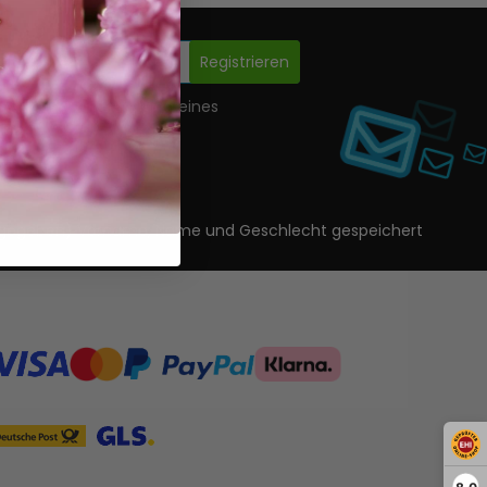
Registrieren
nwilligung zur Erstellung eines
ls.
ls angegeben) Vorname, Name und Geschlecht gespeichert