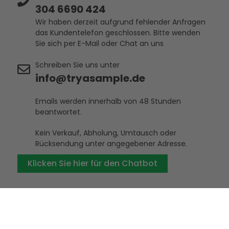
304 6690 424
Wir haben derzeit aufgrund fehlender Anfragen
das Kundentelefon geschlossen. Bitte wenden
Sie sich per E-Mail oder Chat an uns
Schreiben Sie uns unter
info@tryasample.de
Emails werden innerhalb von 48 Stunden
beantwortet.
Kein Verkauf, Abholung, Umtausch oder
Rücksendung unter angegebener Adresse.
Klicken Sie hier für den Chatbot