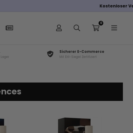
0
L
Sicherer E-Commerce
f Lager
Mit EHI-Siegel Zertifiziert
ences