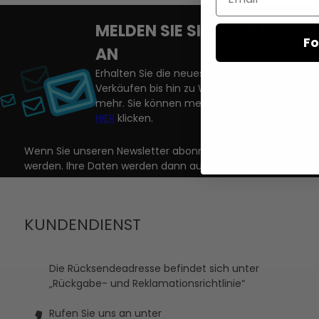
MELDEN SIE SICH FÜR UNSE
Fo
AN
Erhalten Sie die neuesten Nachrichten zu a
Verkäufen bis hin zu Wettbewerben, neuen 
mehr. Sie können mehr über unseren Newslet
HIER
klicken.
Wenn Sie unseren Newsletter abonnieren, willigen Sie dam
werden. Ihre Daten werden dann auf Grundlage Ihrer Einwill
KUNDENDIENST
Die Rücksendeadresse befindet sich unter
„Rückgabe- und Reklamationsrichtlinie“
Rufen Sie uns an unter