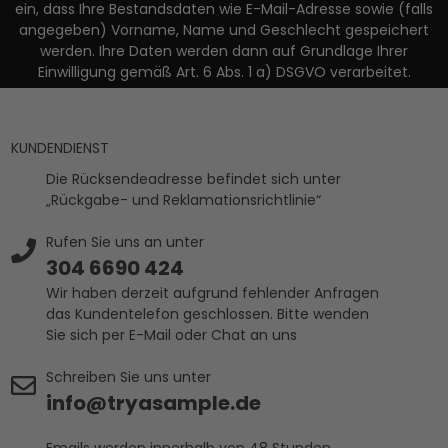
ein, dass Ihre Bestandsdaten wie E-Mail-Adresse sowie (falls
angegeben) Vorname, Name und Geschlecht gespeichert
werden. Ihre Daten werden dann auf Grundlage Ihrer
Einwilligung gemäß Art. 6 Abs. 1 a) DSGVO verarbeitet.
KUNDENDIENST
Die Rücksendeadresse befindet sich unter
„Rückgabe- und Reklamationsrichtlinie“
Rufen Sie uns an unter
304 6690 424
Wir haben derzeit aufgrund fehlender Anfragen
das Kundentelefon geschlossen. Bitte wenden
Sie sich per E-Mail oder Chat an uns
Schreiben Sie uns unter
info@tryasample.de