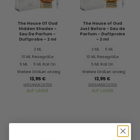
The House Of Oud
The House of Oud
Hidden Shades -
Just Before - Eau de
Eau De Parfum -
Parfum - Duftprobe
Duftprobe - 2 ml
- 2 ml
2 ML
2 ML
5 ML
10 ML Reisegröße
10 ML Reisegröße
5 ML
5 ML Roll On
5 ML Roll On
Weitere Größen anzeigen...
Weitere Größen anzeigen...
13,95 €
13,95 €
VERSANDKOSTEN
VERSANDKOSTEN
AUF LAGER
AUF LAGER