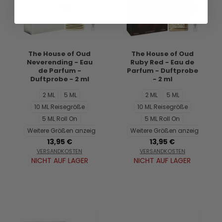
The House of Oud
The House of Oud
Neverending - Eau
Ruby Red - Eau de
de Parfum -
Parfum - Duftprobe
Duftprobe - 2 ml
- 2 ml
2 ML
5 ML
2 ML
5 ML
10 ML Reisegröße
10 ML Reisegröße
5 ML Roll On
5 ML Roll On
Weitere Größen anzeigen...
Weitere Größen anzeigen...
13,95 €
13,95 €
VERSANDKOSTEN
VERSANDKOSTEN
NICHT AUF LAGER
NICHT AUF LAGER