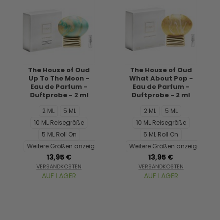
The House of Oud
The House of Oud
Up To The Moon -
What About Pop -
Eau de Parfum -
Eau de Parfum -
Duftprobe - 2 ml
Duftprobe - 2 ml
2 ML
5 ML
2 ML
5 ML
10 ML Reisegröße
10 ML Reisegröße
5 ML Roll On
5 ML Roll On
Weitere Größen anzeigen...
Weitere Größen anzeigen...
13,95 €
13,95 €
VERSANDKOSTEN
VERSANDKOSTEN
AUF LAGER
AUF LAGER