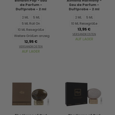
Bonbon Pop - Eau
Almond Harmony -
de Parfum -
Eau de Parfum -
Duftprobe - 2 ml
Duftprobe - 2 ml
2 ML
5 ML
2 ML
5 ML
5 ML Roll On
10 ML Reisegröße
13,95 €
10 ML Reisegröße
VERSANDKOSTEN
Weitere Größen anzeigen...
AUF LAGER
12,95 €
VERSANDKOSTEN
AUF LAGER