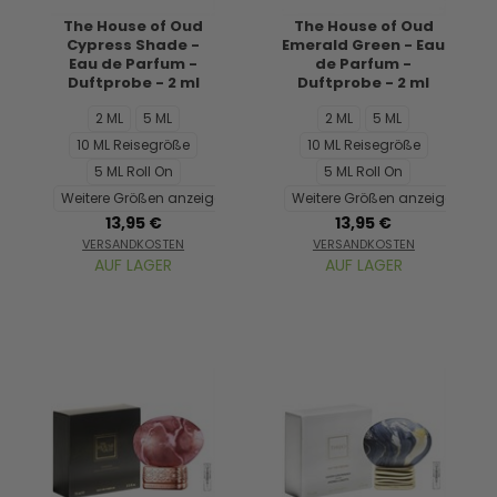
The House of Oud
The House of Oud
Cypress Shade -
Emerald Green - Eau
Eau de Parfum -
de Parfum -
Duftprobe - 2 ml
Duftprobe - 2 ml
2 ML
5 ML
2 ML
5 ML
10 ML Reisegröße
10 ML Reisegröße
5 ML Roll On
5 ML Roll On
Weitere Größen anzeigen...
Weitere Größen anzeigen...
13,95 €
13,95 €
VERSANDKOSTEN
VERSANDKOSTEN
AUF LAGER
AUF LAGER