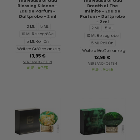
The House of Oud
The House of Oud
Blessing Silence -
Breath of The
Eau de Parfum -
Infinite - Eau de
Duftprobe - 2 ml
Parfum - Duftprobe
- 2 ml
2 ML
5 ML
2 ML
5 ML
10 ML Reisegröße
10 ML Reisegröße
5 ML Roll On
5 ML Roll On
Weitere Größen anzeigen...
Weitere Größen anzeigen...
13,95 €
13,95 €
VERSANDKOSTEN
VERSANDKOSTEN
AUF LAGER
AUF LAGER