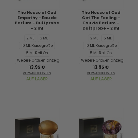
The House of Oud
The House of Oud
Empathy - Eau de
Get The Feeling -
Parfum - Duftprobe
Eau de Parfum -
- 2 ml
Duftprobe - 2 ml
2 ML
5 ML
2 ML
5 ML
10 ML Reisegröße
10 ML Reisegröße
5 ML Roll On
5 ML Roll On
Weitere Größen anzeigen...
Weitere Größen anzeigen...
13,95 €
13,95 €
VERSANDKOSTEN
VERSANDKOSTEN
AUF LAGER
AUF LAGER