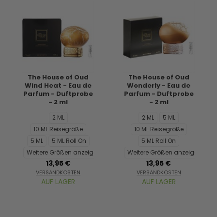
The House of Oud
The House of Oud
Wind Heat - Eau de
Wonderly - Eau de
Parfum - Duftprobe
Parfum - Duftprobe
- 2 ml
- 2 ml
2 ML
2 ML
5 ML
10 ML Reisegröße
10 ML Reisegröße
5 ML
5 ML Roll On
5 ML Roll On
Weitere Größen anzeigen...
Weitere Größen anzeigen...
13,95 €
13,95 €
VERSANDKOSTEN
VERSANDKOSTEN
AUF LAGER
AUF LAGER