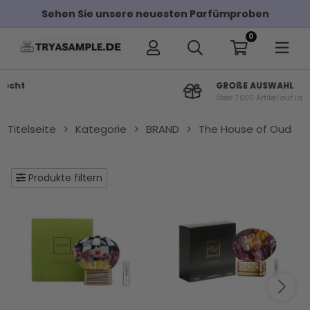
oben
Kostenloser Versand bei Bestellungen üb
0
GROßE AUSWAHL
Über 7.000 Artikel auf Lager
Titelseite
>
Kategorie
>
BRAND
>
The House of Oud
Produkte filtern