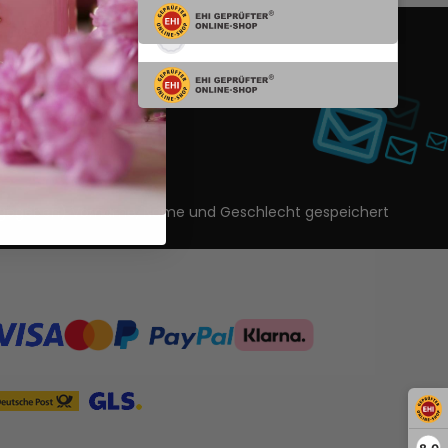
Registrieren
nwilligung zur Erstellung eines
ls.
ls angegeben) Vorname, Name und Geschlecht gespeichert