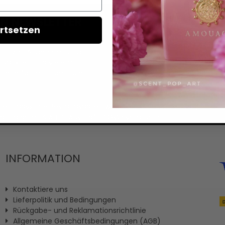
REN NEWSLETTER
rtsetzen
Ich erteile hiermit meine Ei
llem, von Angeboten und
personalisierten Nutzerprofi
Produkten und vielem
ter erfahren, indem Sie
it ein, dass Ihre Bestandsdaten wie E-Mail-Adresse sowie (fal
igung gemäß Art. 6 Abs. 1 a) DSGVO verarbeitet.
INFORMATION
Kontaktiere uns
Lieferpolitik und Bedingungen
Rückgabe- und Reklamationsrichtlinie
Allgemeine Geschäftsbedingungen (AGB)