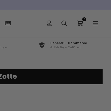
0
L
Sicherer E-Commerce
f Lager
Mit EHI-Siegel Zertifiziert
Zotte