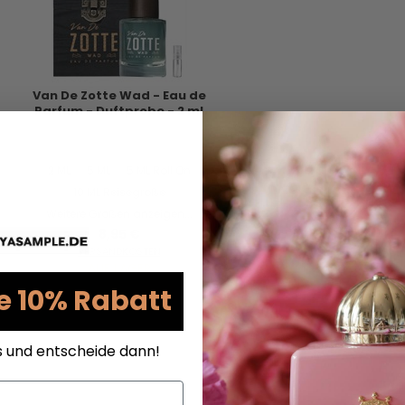
Van De Zotte Wad - Eau de
Parfum - Duftprobe - 2 ml
2 ML
5 ML
5 ML Roll On
10 ML Reisegröße
Weitere Größen anzeigen...
8,95 €
VERSANDKOSTEN
AUF LAGER
e 10% Rabatt
s und entscheide dann!