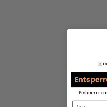
Entsperr
Probiere es au
Email