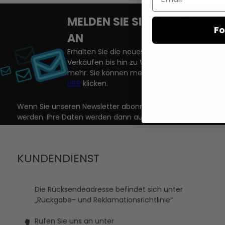
MELDEN SIE SICH FÜR UNSE
Fo
AN
Erhalten Sie die neuesten Nachrichten zu a
Verkäufen bis hin zu Wettbewerben, neuen 
mehr. Sie können mehr über unseren Newslet
HIER
klicken.
Wenn Sie unseren Newsletter abonnieren, willigen Sie dam
werden. Ihre Daten werden dann auf Grundlage Ihrer Einwill
KUNDENDIENST
Die Rücksendeadresse befindet sich unter
„Rückgabe- und Reklamationsrichtlinie“
Rufen Sie uns an unter