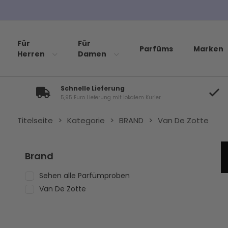
Für
Für
Parfüms
Marken
Herren
Damen
Schnelle Lieferung
5,95 Euro Lieferung mit lokalem Kurier
Titelseite
>
Kategorie
>
BRAND
>
Van De Zotte
Brand
Sehen alle Parfümproben
Van De Zotte