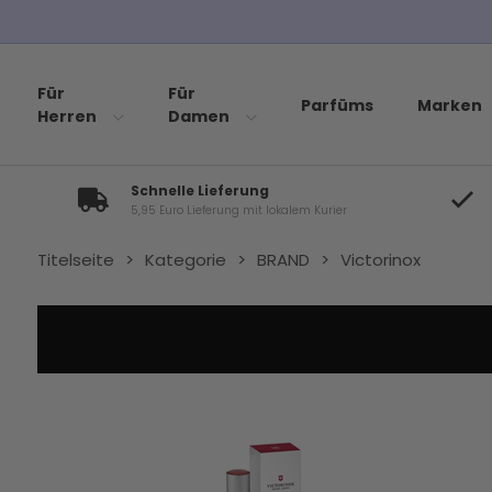
Für
Für
Parfüms
Marken
Herren
Damen
Schnelle Lieferung
5,95 Euro Lieferung mit lokalem Kurier
Titelseite
>
Kategorie
>
BRAND
>
Victorinox