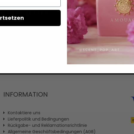
REN NEWSLETTER
rtsetzen
Ich erteile hiermit meine Ei
llem, von Angeboten und
personalisierten Nutzerprofi
Produkten und vielem
ter erfahren, indem Sie
it ein, dass Ihre Bestandsdaten wie E-Mail-Adresse sowie (fal
igung gemäß Art. 6 Abs. 1 a) DSGVO verarbeitet.
INFORMATION
Kontaktiere uns
Lieferpolitik und Bedingungen
Rückgabe- und Reklamationsrichtlinie
Allgemeine Geschäftsbedingungen (AGB)