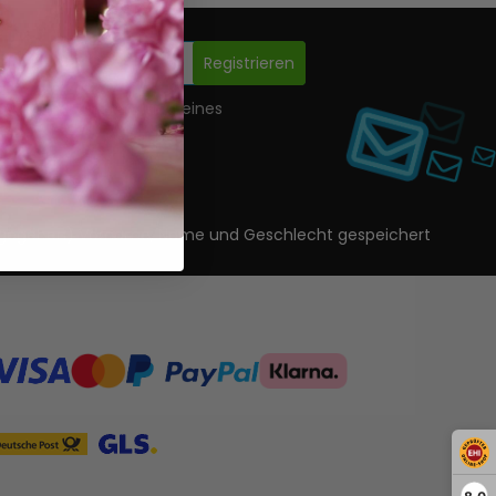
Registrieren
nwilligung zur Erstellung eines
ls.
ls angegeben) Vorname, Name und Geschlecht gespeichert