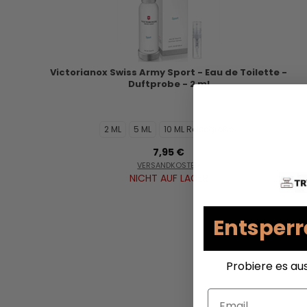
Victorianox Swiss Army Sport - Eau de Toilette -
Duftprobe - 2 ml
2 ML
5 ML
10 ML Reisegröße
7,95 €
VERSANDKOSTEN
NICHT AUF LAGER
Entsperr
Probiere es au
Email