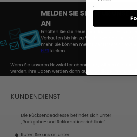
MELDEN SIE SICH FÜR UNSE
Fo
AN
Erhalten Sie die neuesten Nachrichten zu a
Verkäufen bis hin zu Wettbewerben, neuen 
mehr. Sie können mehr über unseren Newslet
HIER
klicken.
Wenn Sie unseren Newsletter abonnieren, willigen Sie dam
werden. Ihre Daten werden dann auf Grundlage Ihrer Einwill
KUNDENDIENST
Die Rücksendeadresse befindet sich unter
„Rückgabe- und Reklamationsrichtlinie“
Rufen Sie uns an unter