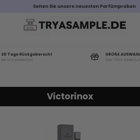
Sehen Sie unsere neuesten Parfümproben
30 Tage Rückgaberecht
GROßE AUSWAH
bei Unzufriedenheit
Über 7.000 Artikel au
Victorinox