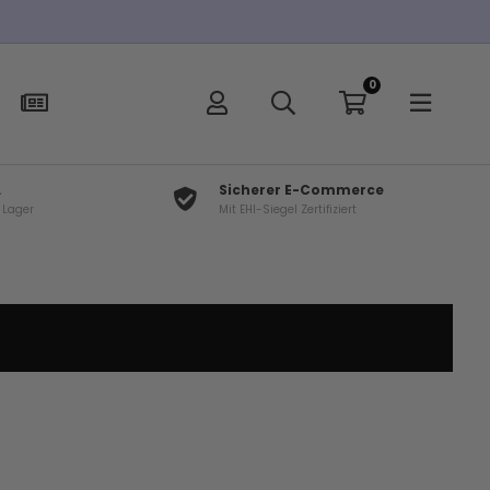
0
L
Sicherer E-Commerce
f Lager
Mit EHI-Siegel Zertifiziert