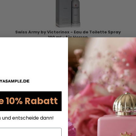
Swiss Army by Victorinox - Eau de Toilette Spray
100 ml - für Herren
42,95 €
VERSANDKOSTEN
NICHT AUF LAGER
e 10% Rabatt
s und entscheide dann!