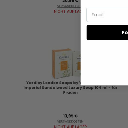
20,95 €
VERSANDKOSTEN
Email
NICHT AUF LAGER
Fo
Yardley London Soaps by Yardley London -
Imperial Sandalwood Luxury Soap 104 ml - für
Frauen
13,95 €
VERSANDKOSTEN
NICHT AUF LAGER