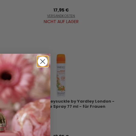
17,95 €
VERSANDKOSTEN
NICHT AUF LAGER
Yardley English Honeysuckle by Yardley London -
Body Fragrance Spray 77 ml - für Frauen