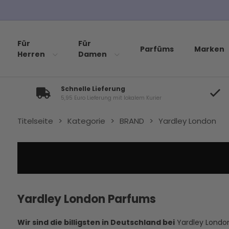
Für
Für
Parfüms
Marken
Herren
Damen
Schnelle Lieferung
5,95 Euro Lieferung mit lokalem Kurier
Titelseite
>
Kategorie
>
BRAND
>
Yardley London
Yardley London Parfums
Wir sind die billigsten in Deutschland bei
Yardley Londo