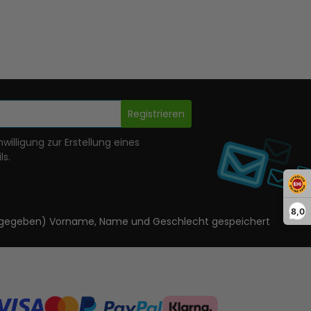
Registrieren
nwilligung zur Erstellung eines
ls.
8,0
ls angegeben) Vorname, Name und Geschlecht gespeichert