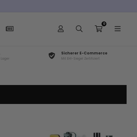
0
L
Sicherer E-Commerce
f Lager
Mit EHI-Siegel Zertifiziert