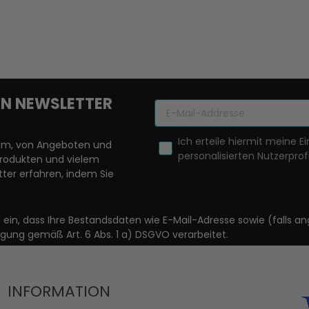
REN NEWSLETTER
Ich erteile hiermit meine Ei
llem, von Angeboten und
personalisierten Nutzerprofi
Produkten und vielem
ter erfahren, indem Sie
it ein, dass Ihre Bestandsdaten wie E-Mail-Adresse sowie (fal
igung gemäß Art. 6 Abs. 1 a) DSGVO verarbeitet.
INFORMATION