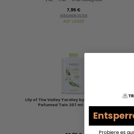
7,95 €
VERSANDKOSTEN
AUF LAGER
Lily of The Valley Yardley by Yardley London -
Pefumed Talc 207 ml - für Frauen
Entsperr
Probiere es au