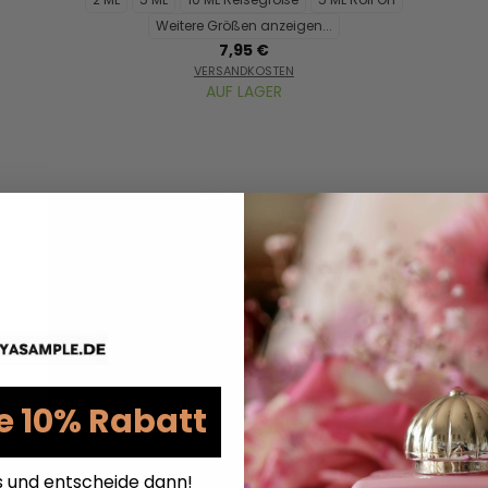
Weitere Größen anzeigen...
7,95 €
VERSANDKOSTEN
AUF LAGER
Yardley Blossom & Peach by Yardley London - Eau
de Toilette Spray 125 ml - für Damen
e 10% Rabatt
s und entscheide dann!