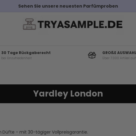
Sehen Sie unsere neuesten Parfümproben
30 Tage Rückgaberecht
GROßE AUSWAH
bei Unzufriedenheit
Über 7.000 Artikel au
Yardley London
n
Düfte - mit 30-tägiger Vollpreisgarantie.