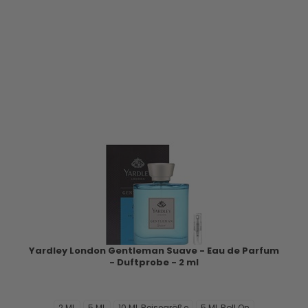
Yardley London Gentleman Suave - Eau de Parfum
- Duftprobe - 2 ml
2 ML
5 ML
10 ML Reisegröße
5 ML Roll On