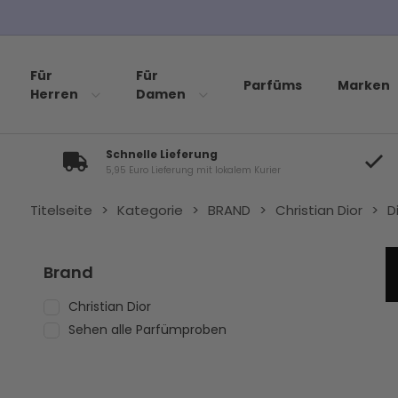
Für
Für
Parfüms
Marken
Herren
Damen
Schnelle Lieferung
5,95 Euro Lieferung mit lokalem Kurier
Titelseite
>
Kategorie
>
BRAND
>
Christian Dior
>
D
Brand
Christian Dior
Sehen alle Parfümproben