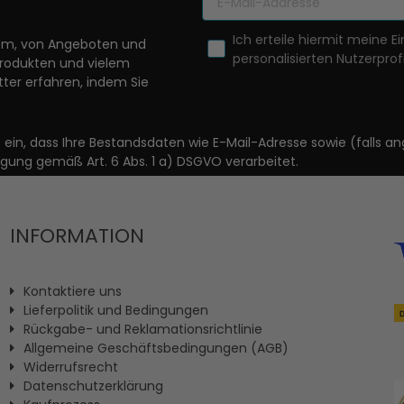
Ich erteile hiermit meine Ei
llem, von Angeboten und
personalisierten Nutzerprofi
Produkten und vielem
ter erfahren, indem Sie
it ein, dass Ihre Bestandsdaten wie E-Mail-Adresse sowie (fal
igung gemäß Art. 6 Abs. 1 a) DSGVO verarbeitet.
INFORMATION
Kontaktiere uns
Lieferpolitik und Bedingungen
Rückgabe- und Reklamationsrichtlinie
Allgemeine Geschäftsbedingungen (AGB)
Widerrufsrecht
Datenschutzerklärung