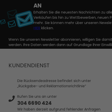
AN
Erhalten Sie die neuesten Nachrichten zu a
Verkäufen bis hin zu Wettbewerben, neuen 
mehr. Sie können mehr über unseren Newslet
HIER
klicken.
Wenn Sie unseren Newsletter abonnieren, willigen Sie dam
werden. Ihre Daten werden dann auf Grundlage Ihrer Einwill
KUNDENDIENST
Die Rücksendeadresse befindet sich unter
„Rückgabe- und Reklamationsrichtlinie“
Rufen Sie uns an unter
304 6690 424
Wir haben derzeit aufgrund fehlender Anfragen