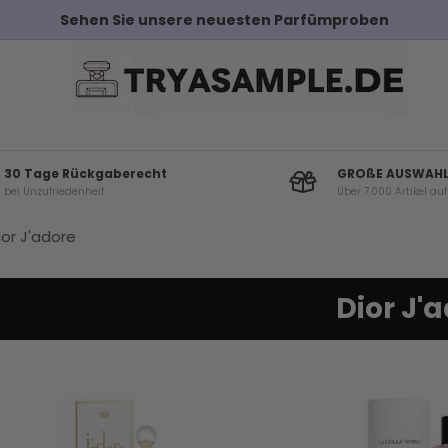
Kostenloser Versand bei Bestellungen über 100€
30 Tage Rückgaberecht
GROßE AUSWAH
bei Unzufriedenheit
Über 7.000 Artikel au
ior J'adore
Dior J'