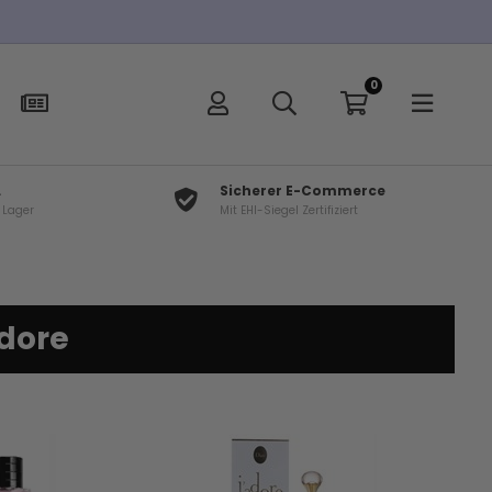
0
L
Sicherer E-Commerce
f Lager
Mit EHI-Siegel Zertifiziert
adore