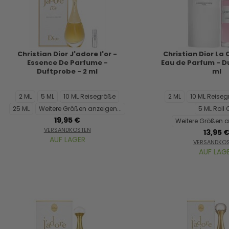
Christian Dior J'adore l'or -
Christian Dior La C
Essence De Parfume -
Eau de Parfum - D
Duftprobe - 2 ml
ml
2 ML
5 ML
10 ML Reisegröße
2 ML
10 ML Reise
25 ML
Weitere Größen anzeigen...
5 ML Roll 
19,95 €
Weitere Größen a
VERSANDKOSTEN
13,95 
AUF LAGER
VERSANDKO
AUF LAG