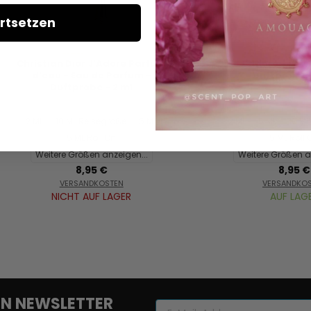
rtsetzen
Christian Dior J'Adore Parfum
Dior J'adore - Eau 
d'eau - Eau de Parfum -
Duftprobe -
Duftprobe - 2 ml
2 ML
10 ML Reisegröße
5 ML
2 ML
5 ML
10 M
5 ML Roll On
5 ML Roll 
Weitere Größen anzeigen...
Weitere Größen a
8,95 €
8,95 €
VERSANDKOSTEN
VERSANDKO
NICHT AUF LAGER
AUF LAG
REN NEWSLETTER