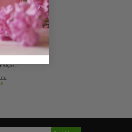
de Toilette -
 2 ml
L Reisegröße
On
nzeigen...
STEN
ER