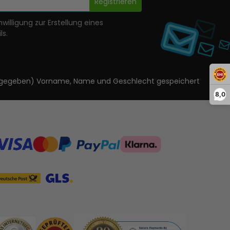
Registrieren
nwilligung zur Erstellung eines
ls.
ls angegeben) Vorname, Name und Geschlecht gespeichert
8,0