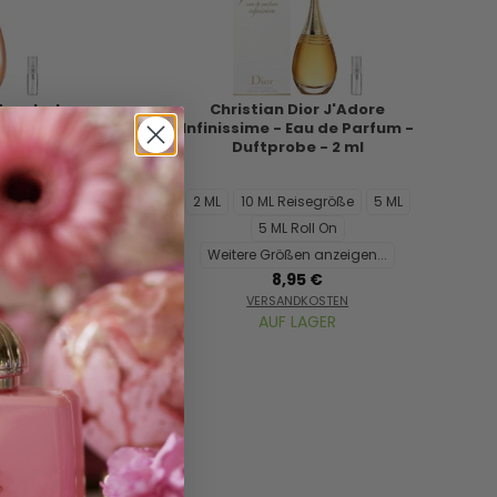
ore In Joy -
Christian Dior J'Adore
uftprobe - 2
Infinissime - Eau de Parfum -
Duftprobe - 2 ml
L Reisegröße
2 ML
10 ML Reisegröße
5 ML
On
5 ML Roll On
nzeigen...
Weitere Größen anzeigen...
€
8,95 €
STEN
VERSANDKOSTEN
ER
AUF LAGER