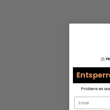
Entsperr
Probiere es au
Email