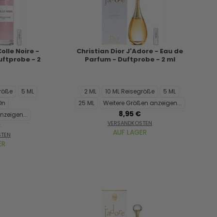
olle Noire -
Christian Dior J'Adore - Eau de
uftprobe - 2
Parfum - Duftprobe - 2 ml
größe
5 ML
2 ML
10 ML Reisegröße
5 ML
On
25 ML
Weitere Größen anzeigen...
8,95 €
nzeigen...
VERSANDKOSTEN
€
AUF LAGER
STEN
ER