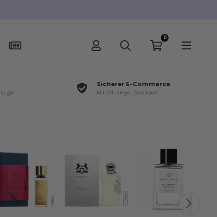
0
L
Sicherer E-Commerce
f Lager
Mit EHI-Siegel Zertifiziert