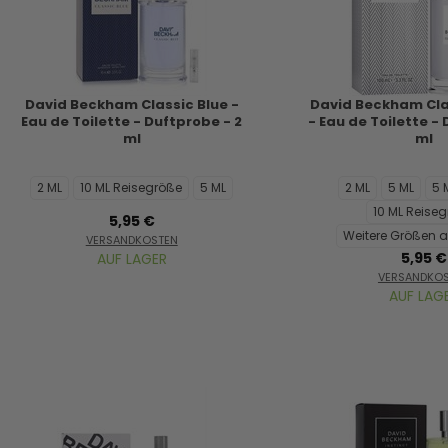
David Beckham Classic Blue -
David Beckham Cl
Eau de Toilette - Duftprobe - 2
- Eau de Toilette -
ml
ml
2 ML
10 ML Reisegröße
5 ML
2 ML
5 ML
5 
10 ML Reise
5,95 €
Weitere Größen a
VERSANDKOSTEN
5,95 €
AUF LAGER
VERSANDKO
AUF LAG