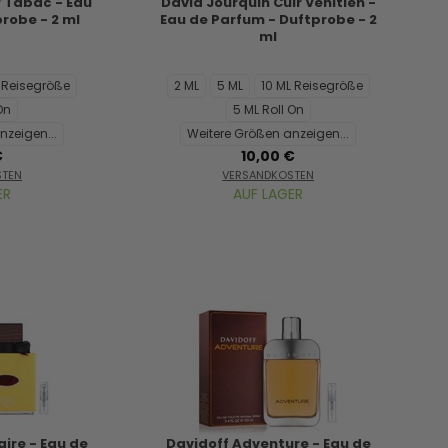
r Tabac - Eau
David Jourquin Cuir Venitien -
robe - 2 ml
Eau de Parfum - Duftprobe - 2
ml
L Reisegröße
2 ML
5 ML
10 ML Reisegröße
On
5 ML Roll On
nzeigen...
Weitere Größen anzeigen...
€
10,00 €
STEN
VERSANDKOSTEN
ER
AUF LAGER
aire - Eau de
Davidoff Adventure - Eau de