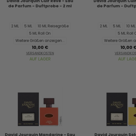
David Jourquin Cuir Reve - Eau
David Jourquin Cui
de Parfum - Duftprobe - 2 ml
de Parfum - Duftp
2 ML
5 ML
10 ML Reisegröße
2 ML
5 ML
10 M
5 ML Roll On
5 ML Roll 
Weitere Größen anzeigen...
Weitere Größen a
10,00 €
10,00 
VERSANDKOSTEN
VERSANDKO
AUF LAGER
AUF LAG
David Jourquin Mandarine - Eau
David Jourquin Sol