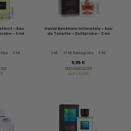
tinct - Eau
David Beckham Intimately - Eau
probe - 2 ml
de Toilette - Duftprobe - 2 ml
größe
5 ML
2 ML
10 ML Reisegröße
5 ML
5,95 €
STEN
VERSANDKOSTEN
ER
AUF LAGER