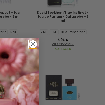
spect - Eau
David Beckham True Instinct -
probe - 2 ml
Eau de Parfum - Duftprobe - 2
ml
größe
5 ML
2 ML
5 ML
10 ML Reisegröße
5,95 €
STEN
VERSANDKOSTEN
ER
AUF LAGER