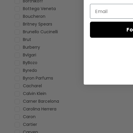
Bortnikoff
Email
Bottega Veneta
Boucheron
Britney Spears
Fo
Brunello Cucinelli
Brut
Burberry
Bvlgari
ByBozo
Byredo
Byron Parfums
Cacharel
Calvin Klein
Carner Barcelona
Carolina Herrera
Caron
Cartier
Carven