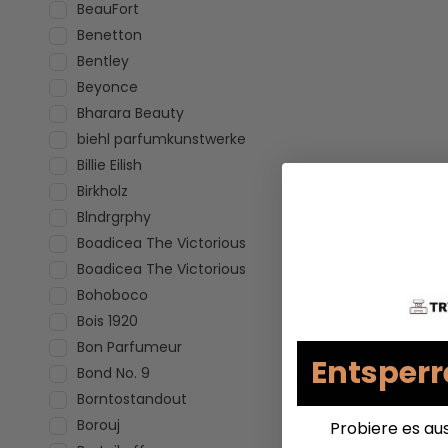
BeauFort
Benetton
Bentley
Beyonce
Bharara Beauty
biehl parfumkunstwerke
Billie Eilish
Birkholz
Blndrgrphy
Boadicea The Victorious
Boadicea The Victorious
Bohoboco
Bois 1920
Bon Parfumeur
Entsperr
Bond No. 9
Borntostandout
Borouj
Probiere es au