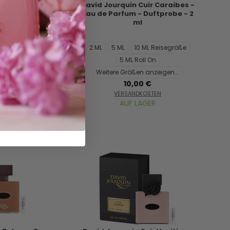
ir Altesse -
David Jourquin Cuir Caraibes -
uftprobe - 2
Eau de Parfum - Duftprobe - 2
ml
L Reisegröße
2 ML
5 ML
10 ML Reisegröße
On
5 ML Roll On
nzeigen...
Weitere Größen anzeigen...
€
10,00 €
STEN
VERSANDKOSTEN
ER
AUF LAGER