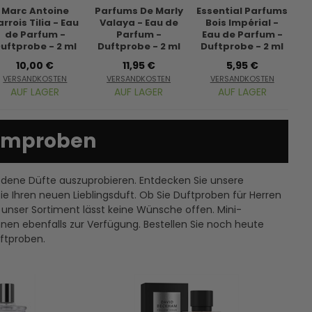
Marc Antoine
Parfums De Marly
Essential Parfums
arrois Tilia - Eau
Valaya - Eau de
Bois Impérial -
B
de Parfum -
Parfum -
Eau de Parfum -
uftprobe - 2 ml
Duftprobe - 2 ml
Duftprobe - 2 ml
D
10,00 €
11,95 €
5,95 €
VERSANDKOSTEN
VERSANDKOSTEN
VERSANDKOSTEN
AUF LAGER
AUF LAGER
AUF LAGER
fümproben
iedene Düfte auszuprobieren. Entdecken Sie unsere
Ihren neuen Lieblingsduft. Ob Sie Duftproben für Herren
unser Sortiment lässt keine Wünsche offen. Mini-
en ebenfalls zur Verfügung. Bestellen Sie noch heute
ftproben.