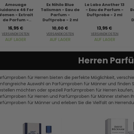
Amouage
Ex Nihilo Blue
Le Labo Another 13
Guidance 46 For
Talisman - Eau de
- Eau de Parfum -
B
Women - Extrait
Parfum -
Duftprobe - 2 ml
de Parfum -
Duftprobe - 2 ml
D
Duftprobe - 2 ml
16,95 €
10,00 €
13,95 €
VERSANDKOSTEN
VERSANDKOSTEN
VERSANDKOSTEN
AUF LAGER
AUF LAGER
AUF LAGER
Herren Par
arfümproben für Herren bieten die perfekte Möglichkeit, versch
mfangreiche Auswahl an Parfümproben für Männer und finden Sie 
estellen möchten oder speziell Parfümproben für Herren kaufen, 
arfümproben für Herren und Parfümproben für Männer stehen Ihn
arfümproben für Männer und erleben Sie die Vielfalt an Herrendu