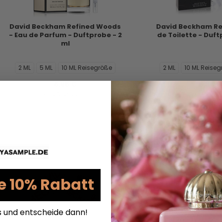
David Beckham Refined Woods
David Beckham Re
- Eau de Parfum - Duftprobe - 2
de Toilette - Duft
ml
2 ML
5 ML
10 ML Reisegröße
2 ML
10 ML Reise
5,95 €
5,95 €
VERSANDKOSTEN
VERSANDKO
AUF LAGER
AUF LAG
e 10% Rabatt
s und entscheide dann!