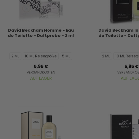
David Beckham Homme - Eau
David Beckham Ins
de Toilette - Duftprobe - 2 ml
de Toilette - Duft
2 ML
10 ML Reisegröße
5 ML
2 ML
10 ML Reise
5,95 €
5,95 €
VERSANDKOSTEN
VERSANDKO
AUF LAGER
AUF LAG