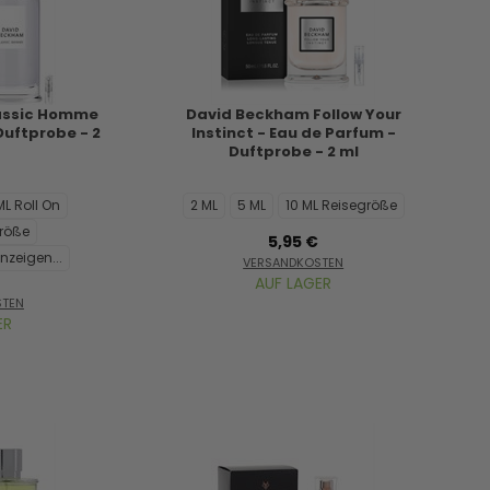
assic Homme
David Beckham Follow Your
 Duftprobe - 2
Instinct - Eau de Parfum -
Duftprobe - 2 ml
ML Roll On
2 ML
5 ML
10 ML Reisegröße
größe
5,95 €
nzeigen...
VERSANDKOSTEN
AUF LAGER
STEN
ER