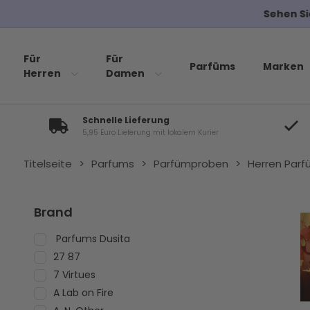
Für
Für
Parfüms
Marken
Herren
Damen
Schnelle Lieferung
5,95 Euro Lieferung mit lokalem Kurier
Titelseite
>
Parfums
>
Parfümproben
>
Herren Par
Brand
Parfums Dusita
27 87
7 Virtues
A Lab on Fire