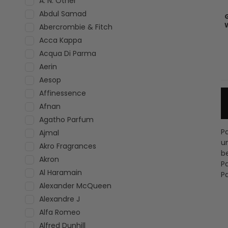
A. N. Other
Abdul Samad
Abercrombie & Fitch
Acca Kappa
Acqua Di Parma
Aerin
Aesop
Affinessence
Afnan
Agatho Parfum
P
Ajmal
u
Akro Fragrances
b
Akron
P
Al Haramain
P
Alexander McQueen
Alexandre J
Alfa Romeo
Alfred Dunhill