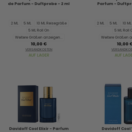
de Parfum - Duftprobe - 2 ml
Parfum - Duftpr
2 ML
5 ML
10 ML Reisegröße
2 ML
5 ML
10 M
5 ML Roll On
5 ML Roll 
Weitere Größen anzeigen...
Weitere Größen a
10,00 €
10,00 
VERSANDKOSTEN
VERSANDKO
AUF LAGER
AUF LAG
Davidoff Cool Elixir - Parfum
Davidoff Cool