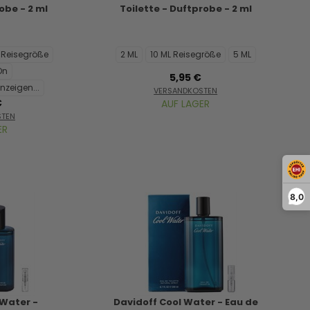
obe - 2 ml
Toilette - Duftprobe - 2 ml
L Reisegröße
2 ML
10 ML Reisegröße
5 ML
On
5,95 €
nzeigen...
VERSANDKOSTEN
€
AUF LAGER
STEN
ER
8,0
 Water -
Davidoff Cool Water - Eau de