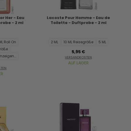
or Her - Eau
Lacoste Pour Homme - Eau de
robe - 2 ml
Toilette - Duftprobe - 2 ml
ML Roll On
2 ML
10 ML Reisegröße
5 ML
größe
5,95 €
nzeigen...
VERSANDKOSTEN
AUF LAGER
STEN
ER