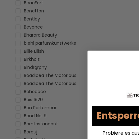
BeauFort
Benetton
Bentley
Beyonce
Bharara Beauty
biehl parfumkunstwerke
Billie Eilish
Birkholz
Blndrgrphy
Boadicea The Victorious
Boadicea The Victorious
Bohoboco
Bois 1920
Bon Parfumeur
Entsperr
Bond No. 9
Borntostandout
Borouj
Probiere es au