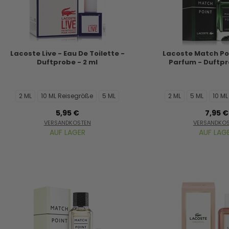
Lacoste Live - Eau De Toilette -
Lacoste Match Poi
Duftprobe - 2 ml
Parfum - Duftpr
2 ML
10 ML Reisegröße
5 ML
2 ML
5 ML
10 M
5,95 €
7,95 €
VERSANDKOSTEN
VERSANDKO
AUF LAGER
AUF LAG