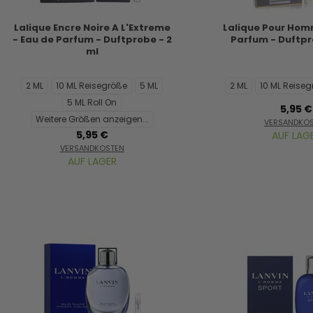
Lalique Encre Noire A L'Extreme
Lalique Pour Hom
- Eau de Parfum - Duftprobe - 2
Parfum - Duftpr
ml
2 ML
10 ML Reisegröße
5 ML
2 ML
10 ML Reise
5 ML Roll On
5,95 €
Weitere Größen anzeigen...
VERSANDKO
5,95 €
AUF LAG
VERSANDKOSTEN
AUF LAGER