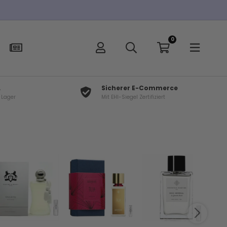
0
L
Sicherer E-Commerce
f Lager
Mit EHI-Siegel Zertifiziert