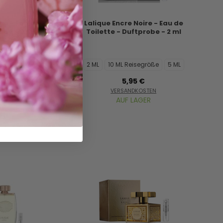
igo - Eau de
Lalique Encre Noire - Eau de
obe - 2 ml
Toilette - Duftprobe - 2 ml
L Reisegröße
2 ML
10 ML Reisegröße
5 ML
5,95 €
STEN
VERSANDKOSTEN
ER
AUF LAGER