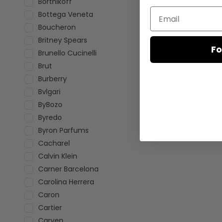
Bortnikoff
Email
Bottega Veneta
Boucheron
Britney Spears
Fo
Brunello Cucinelli
Brut
Burberry
Bvlgari
ByBozo
Byredo
Byron Parfums
Cacharel
Calvin Klein
Carner Barcelona
Carolina Herrera
Caron
Cartier
Carven