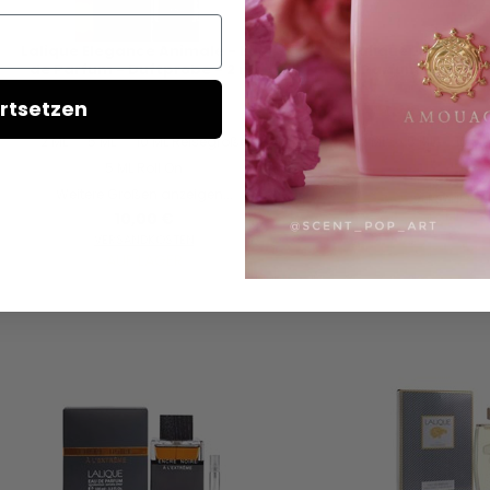
Lalique Elegance Animale - Eau
Lalique Encre Ind
de Parfum - Duftprobe - 2 ml
Parfum - Duftpr
rtsetzen
2 ML
5 ML
10 ML Reisegröße
2 ML
5 ML
10 M
5 ML Roll On
8,95 €
Weitere Größen anzeigen...
VERSANDKO
10,00 €
AUF LAG
VERSANDKOSTEN
AUF LAGER