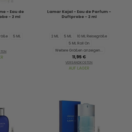
me - Eau de
Lamar Kajal - Eau de Parfum -
obe - 2 ml
Duftprobe - 2 ml
größe
5 ML
2 ML
5 ML
10 ML Reisegröße
5 ML Roll On
Weitere Größen anzeigen...
STEN
11,95 €
ER
VERSANDKOSTEN
AUF LAGER