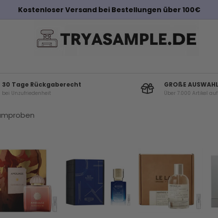
Sehen Sie unsere neuesten Parfümproben
30 Tage Rückgaberecht
GROßE AUSWAH
bei Unzufriedenheit
Über 7.000 Artikel au
fümproben