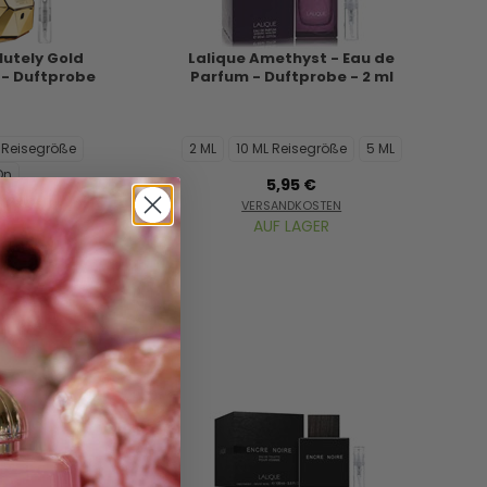
lutely Gold
Lalique Amethyst - Eau de
- Duftprobe
Parfum - Duftprobe - 2 ml
L Reisegröße
2 ML
10 ML Reisegröße
5 ML
On
5,95 €
nzeigen...
VERSANDKOSTEN
AUF LAGER
STEN
ER