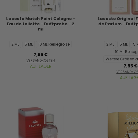
Lacoste Match Point Cologne -
Lacoste Original F
Eau de toilette - Duftprobe - 2
de Parfum - Duftp
ml
2 ML
5 ML
10 ML Reisegröße
2 ML
5 ML
5 
10 ML Reise
7,95 €
Weitere Größen a
VERSANDKOSTEN
7,95 €
AUF LAGER
VERSANDKO
AUF LAG