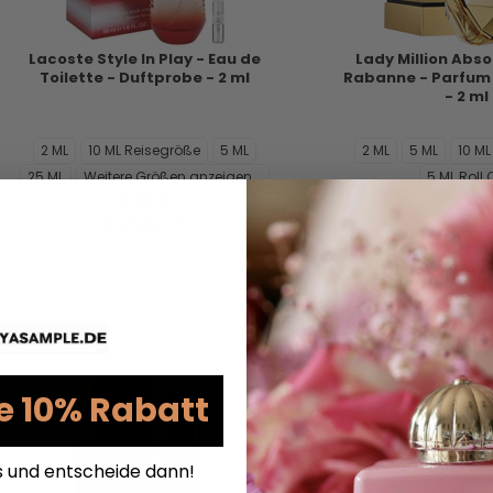
Lacoste Style In Play - Eau de
Lady Million Abso
Toilette - Duftprobe - 2 ml
Rabanne - Parfum 
- 2 ml
2 ML
10 ML Reisegröße
5 ML
2 ML
5 ML
10 M
25 ML
Weitere Größen anzeigen...
5 ML Roll 
9,95 €
Weitere Größen a
VERSANDKOSTEN
7,95 €
AUF LAGER
VERSANDKO
AUF LAG
e 10% Rabatt
s und entscheide dann!