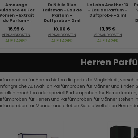
Amouage
Ex Nihilo Blue
Le Labo Another 13
P
Guidance 46 For
Talisman - Eau de
- Eau de Parfum -
Women - Extrait
Parfum -
Duftprobe - 2 ml
de Parfum -
Duftprobe - 2 ml
D
Duftprobe - 2 ml
16,95 €
10,00 €
13,95 €
VERSANDKOSTEN
VERSANDKOSTEN
VERSANDKOSTEN
AUF LAGER
AUF LAGER
AUF LAGER
Herren Par
arfümproben für Herren bieten die perfekte Möglichkeit, versch
mfangreiche Auswahl an Parfümproben für Männer und finden Sie 
estellen möchten oder speziell Parfümproben für Herren kaufen, 
arfümproben für Herren und Parfümproben für Männer stehen Ihn
arfümproben für Männer und erleben Sie die Vielfalt an Herrendu