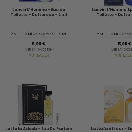
Lanvin L'Homme - Eau de
Lanvin L'Homme Sp
Toilette - Duftprobe - 2 ml
Toilette - Duftp
2 ML
10 ML Reisegröße
5 ML
2 ML
10 ML Reise
5,95 €
5,95 €
VERSANDKOSTEN
VERSANDKO
AUF LAGER
AUF LAG
Lattafa Adeeb - Eau De Parfum
Lattafa Afkaar - E