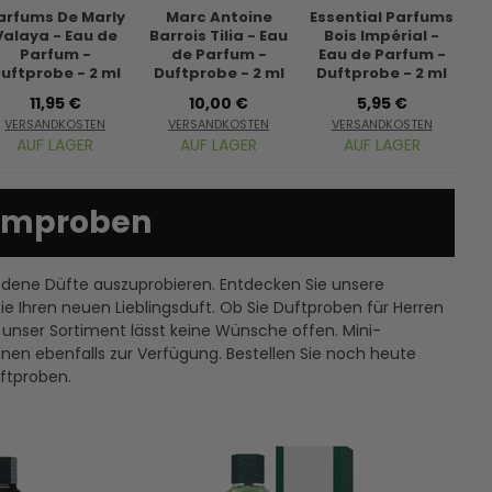
arfums De Marly
Marc Antoine
Essential Parfums
Valaya - Eau de
Barrois Tilia - Eau
Bois Impérial -
B
Parfum -
de Parfum -
Eau de Parfum -
uftprobe - 2 ml
Duftprobe - 2 ml
Duftprobe - 2 ml
D
11,95 €
10,00 €
5,95 €
VERSANDKOSTEN
VERSANDKOSTEN
VERSANDKOSTEN
AUF LAGER
AUF LAGER
AUF LAGER
fümproben
iedene Düfte auszuprobieren. Entdecken Sie unsere
Ihren neuen Lieblingsduft. Ob Sie Duftproben für Herren
unser Sortiment lässt keine Wünsche offen. Mini-
en ebenfalls zur Verfügung. Bestellen Sie noch heute
ftproben.