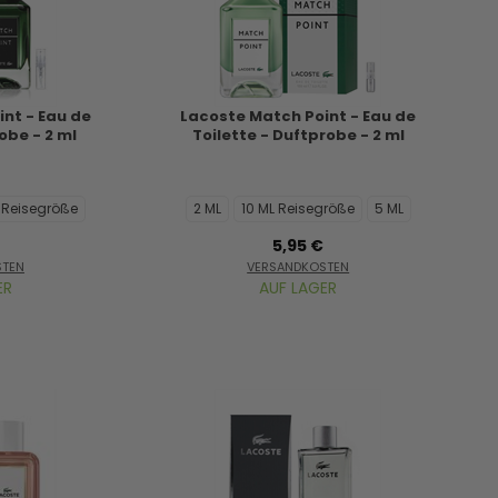
nt - Eau de
Lacoste Match Point - Eau de
obe - 2 ml
Toilette - Duftprobe - 2 ml
L Reisegröße
2 ML
10 ML Reisegröße
5 ML
5,95 €
STEN
VERSANDKOSTEN
ER
AUF LAGER