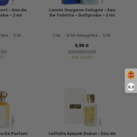
ort - Eau de
Lanvin Oxygene Cologne - Eau
robe - 2 ml
De Toilette - Duftprobe - 2 ml
größe
5 ML
2 ML
10 ML Reisegröße
5 ML
5,95 €
STEN
VERSANDKOSTEN
ER
AUF LAGER
8,0
au De Parfum
Lattafa Ajayeb Dubai - Eau de