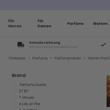
Für
Für
Parfüms
Marken
Herren
Damen
Schnelle Lieferung
5,95 Euro Lieferung mit lokalem Kurier
Titelseite
>
Parfums
>
Parfümproben
>
Herren Par
Brand
Parfums Dusita
27 87
7 Virtues
A Lab on Fire