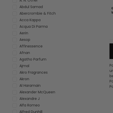
A. N. Other
Abdul Samad
Abercrombie & Fitch
Acca Kappa
Acqua Di Parma
Aerin
Aesop
Affinessence
Afnan
Agatho Parfum
P
Ajmal
u
Akro Fragrances
b
Akron
P
Al Haramain
P
Alexander McQueen
Alexandre J
Alfa Romeo
Alfred Dunhill