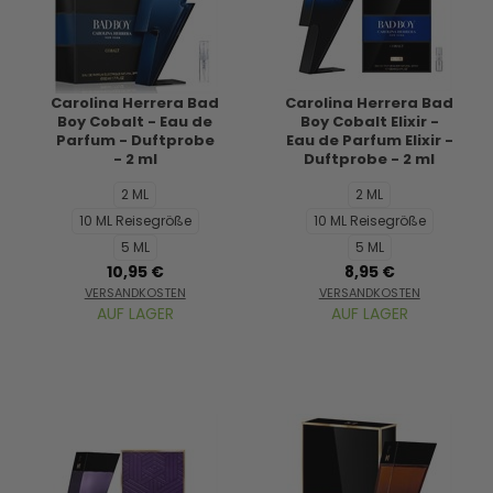
Carolina Herrera Bad
Carolina Herrera Bad
Boy Cobalt - Eau de
Boy Cobalt Elixir -
Parfum - Duftprobe
Eau de Parfum Elixir -
- 2 ml
Duftprobe - 2 ml
2 ML
2 ML
10 ML Reisegröße
10 ML Reisegröße
5 ML
5 ML
10,95 €
8,95 €
VERSANDKOSTEN
VERSANDKOSTEN
AUF LAGER
AUF LAGER