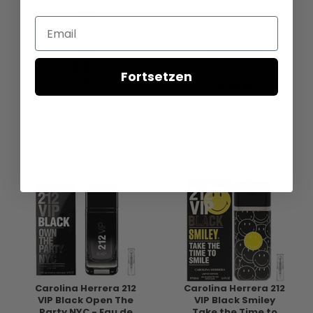
- 2 ml
2 ML
2 ML
5 ML
Email
10 ML Reisegröße
10 ML Reisegröße
5 ML
5 ML Roll On
10,95 €
Weitere Größen anzeigen...
Fortsetzen
VERSANDKOSTEN
8,95 €
AUF LAGER
VERSANDKOSTEN
AUF LAGER
Carolina Herrera 212
Carolina Herrera 212
VIP Black Open The
VIP Black Smiley
Party NYC - Eau de
Take the Time to