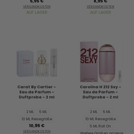
5,95 €
8,95 €
VERSANDKOSTEN
VERSANDKOSTEN
AUF LAGER
AUF LAGER
Carat By Cartier -
Carolina H 212 Sxy -
Eau de Parfum -
Eau de Parfum -
Duftprobe - 2 ml
Duftprobe - 2 ml
2 ML
5 ML
2 ML
5 ML
10 ML Reisegröße
10 ML Reisegröße
10,95 €
5 ML Roll On
VERSANDKOSTEN
Weitere Größen anzeigen...