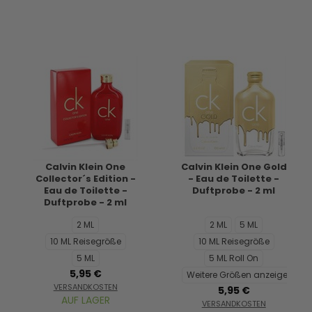
Calvin Klein One
Calvin Klein One Gold
Collector´s Edition -
- Eau de Toilette -
Eau de Toilette -
Duftprobe - 2 ml
Duftprobe - 2 ml
2 ML
2 ML
5 ML
10 ML Reisegröße
10 ML Reisegröße
5 ML
5 ML Roll On
5,95 €
Weitere Größen anzeigen...
VERSANDKOSTEN
5,95 €
AUF LAGER
VERSANDKOSTEN