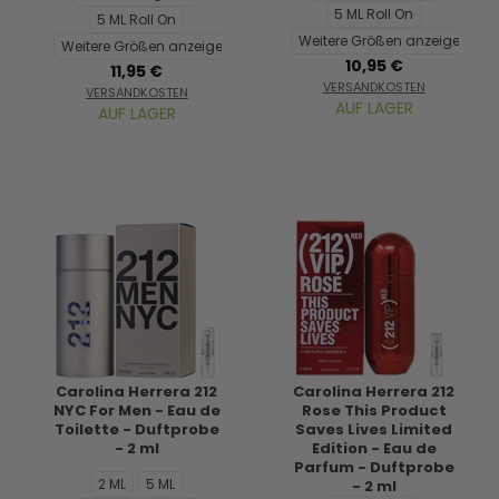
5 ML Roll On
5 ML Roll On
Weitere Größen anzeigen...
Weitere Größen anzeigen...
10,95 €
11,95 €
VERSANDKOSTEN
VERSANDKOSTEN
AUF LAGER
AUF LAGER
Carolina Herrera 212
Carolina Herrera 212
NYC For Men - Eau de
Rose This Product
Toilette - Duftprobe
Saves Lives Limited
- 2 ml
Edition - Eau de
Parfum - Duftprobe
2 ML
5 ML
- 2 ml