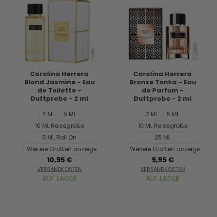
Carolina Herrera
Carolina Herrera
Blond Jasmine - Eau
Bronze Tonka - Eau
de Toilette -
de Parfum -
Duftprobe - 2 ml
Duftprobe - 2 ml
2 ML
5 ML
2 ML
5 ML
10 ML Reisegröße
10 ML Reisegröße
5 ML Roll On
25 ML
Weitere Größen anzeigen...
Weitere Größen anzeigen...
10,95 €
9,95 €
VERSANDKOSTEN
VERSANDKOSTEN
AUF LAGER
AUF LAGER