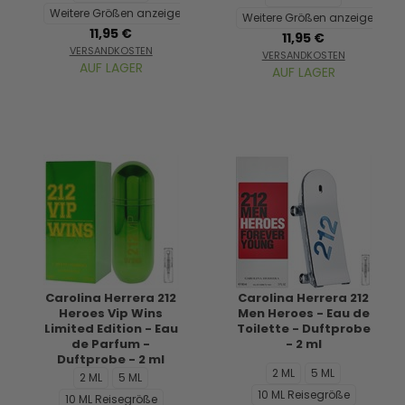
Weitere Größen anzeigen...
Weitere Größen anzeigen...
11,95 €
11,95 €
VERSANDKOSTEN
VERSANDKOSTEN
AUF LAGER
AUF LAGER
Carolina Herrera 212
Carolina Herrera 212
Heroes Vip Wins
Men Heroes - Eau de
Limited Edition - Eau
Toilette - Duftprobe
de Parfum -
- 2 ml
Duftprobe - 2 ml
2 ML
5 ML
2 ML
5 ML
10 ML Reisegröße
10 ML Reisegröße