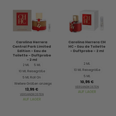
Carolina Herrera
Carolina Herrera CH
Central Park Limited
HC - Eau de Toilette
Edition - Eau de
- Duftprobe - 2 ml
Toilette - Duftprobe
- 2 ml
2 ML
2 ML
5 ML
10 ML Reisegröße
10 ML Reisegröße
5 ML
5 ML Roll On
10,95 €
Weitere Größen anzeigen...
VERSANDKOSTEN
13,95 €
AUF LAGER
VERSANDKOSTEN
AUF LAGER