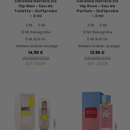
Carolina Herrera 212
Carolina Herrera 212
Vip Men - Eau de
Vip Rose - Eau de
Toilette - Duftprobe
Parfum - Duftprobe
- 2 ml
- 2 ml
2 ML
5 ML
2 ML
5 ML
10 ML Reisegröße
10 ML Reisegröße
5 ML Roll On
5 ML Roll On
Weitere Größen anzeigen...
Weitere Größen anzeigen...
14,95 €
13,95 €
VERSANDKOSTEN
VERSANDKOSTEN
AUF LAGER
AUF LAGER