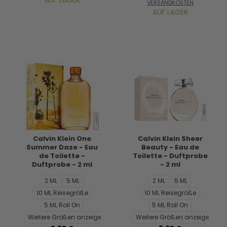
AUF LAGER
VERSANDKOSTEN
AUF LAGER
Calvin Klein One
Calvin Klein Sheer
Summer Daze - Eau
Beauty - Eau de
de Toilette -
Toilette - Duftprobe
Duftprobe - 2 ml
- 2 ml
2 ML
5 ML
2 ML
5 ML
10 ML Reisegröße
10 ML Reisegröße
5 ML Roll On
5 ML Roll On
Weitere Größen anzeigen...
Weitere Größen anzeigen...