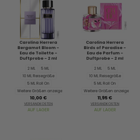
Carolina Herrera
Carolina Herrera
Bergamot Bloom -
Birds of Paradise -
Eau de Toilette -
Eau de Parfum -
Duftprobe - 2 ml
Duftprobe - 2 ml
2 ML
5 ML
2 ML
5 ML
10 ML Reisegröße
10 ML Reisegröße
5 ML Roll On
5 ML Roll On
Weitere Größen anzeigen...
Weitere Größen anzeigen...
10,00 €
11,95 €
VERSANDKOSTEN
VERSANDKOSTEN
AUF LAGER
AUF LAGER