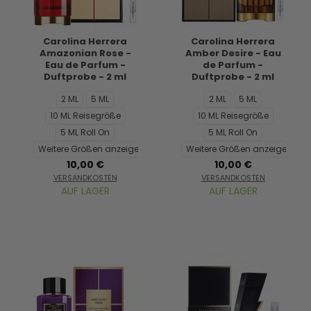
Carolina Herrera
Carolina Herrera
Amazonian Rose -
Amber Desire - Eau
Eau de Parfum -
de Parfum -
Duftprobe - 2 ml
Duftprobe - 2 ml
2 ML
5 ML
2 ML
5 ML
10 ML Reisegröße
10 ML Reisegröße
5 ML Roll On
5 ML Roll On
Weitere Größen anzeigen...
Weitere Größen anzeigen...
10,00 €
10,00 €
VERSANDKOSTEN
VERSANDKOSTEN
AUF LAGER
AUF LAGER