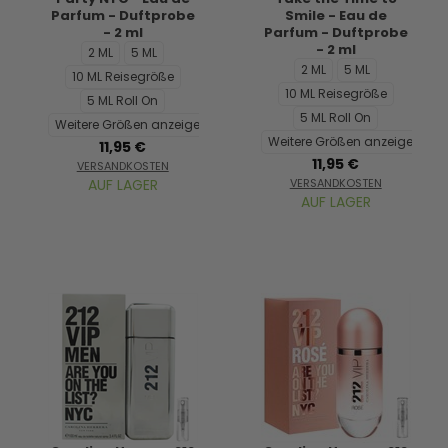
Parfum - Duftprobe
Smile - Eau de
- 2 ml
Parfum - Duftprobe
- 2 ml
2 ML
5 ML
2 ML
5 ML
10 ML Reisegröße
10 ML Reisegröße
5 ML Roll On
5 ML Roll On
Weitere Größen anzeigen...
Weitere Größen anzeigen...
11,95 €
11,95 €
VERSANDKOSTEN
AUF LAGER
VERSANDKOSTEN
AUF LAGER