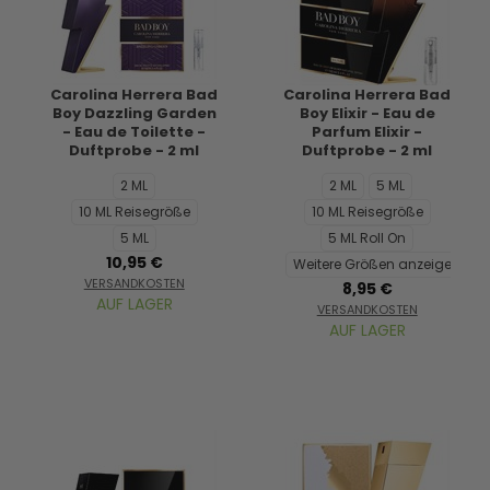
Carolina Herrera Bad
Carolina Herrera Bad
Boy Dazzling Garden
Boy Elixir - Eau de
- Eau de Toilette -
Parfum Elixir -
Duftprobe - 2 ml
Duftprobe - 2 ml
2 ML
2 ML
5 ML
10 ML Reisegröße
10 ML Reisegröße
5 ML
5 ML Roll On
10,95 €
Weitere Größen anzeigen...
VERSANDKOSTEN
8,95 €
AUF LAGER
VERSANDKOSTEN
AUF LAGER