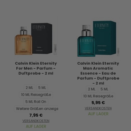
Calvin Klein Eternity
Calvin Klein Eternity
For Men - Parfum -
Man Aromatic
Duftprobe - 2 ml
Essence - Eau de
Parfum - Duftprobe
- 2 ml
2 ML
5 ML
2 ML
5 ML
10 ML Reisegröße
10 ML Reisegröße
5 ML Roll On
5,95 €
VERSANDKOSTEN
Weitere Größen anzeigen...
AUF LAGER
7,95 €
VERSANDKOSTEN
AUF LAGER