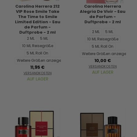
Carolina Herrera 212
Carolina Herrera
VIP Rose Smile Take
Alegria De Vivir - Eau
The Time to Smile
de Parfum -
Limited Edition - Eau
Duftprobe - 2 ml
de Parfum -
2 ML
5 ML
Duftprobe - 2 ml
2 ML
5 ML
10 ML Reisegröße
10 ML Reisegröße
5 ML Roll On
5 ML Roll On
Weitere Größen anzeigen...
10,00 €
Weitere Größen anzeigen...
VERSANDKOSTEN
11,95 €
AUF LAGER
VERSANDKOSTEN
AUF LAGER