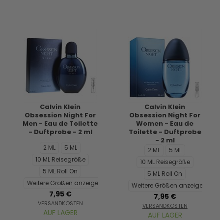
Calvin Klein
Calvin Klein
Obsession Night For
Obsession Night For
Men - Eau de Toilette
Women - Eau de
- Duftprobe - 2 ml
Toilette - Duftprobe
- 2 ml
2 ML
5 ML
2 ML
5 ML
10 ML Reisegröße
10 ML Reisegröße
5 ML Roll On
5 ML Roll On
Weitere Größen anzeigen...
Weitere Größen anzeigen...
7,95 €
7,95 €
VERSANDKOSTEN
VERSANDKOSTEN
AUF LAGER
AUF LAGER