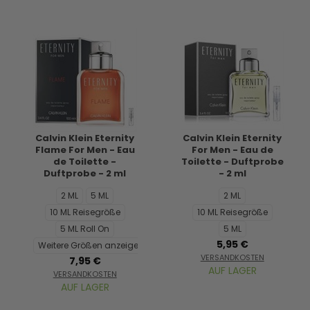
Calvin Klein Eternity
Calvin Klein Eternity
Flame For Men - Eau
For Men - Eau de
de Toilette -
Toilette - Duftprobe
Duftprobe - 2 ml
- 2 ml
2 ML
5 ML
2 ML
10 ML Reisegröße
10 ML Reisegröße
5 ML Roll On
5 ML
5,95 €
Weitere Größen anzeigen...
VERSANDKOSTEN
7,95 €
AUF LAGER
VERSANDKOSTEN
AUF LAGER