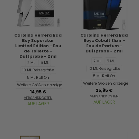
Carolina Herrera Bad
Carolina Herrera Bad
Boy Superstar
Boyz Cobalt Elixir -
Limited Edition - Eau
Eau de Parfum -
de Toilette -
Duftprobe - 2 ml
Duftprobe - 2 ml
2 ML
5 ML
2 ML
5 ML
10 ML Reisegröße
10 ML Reisegröße
5 ML Roll On
5 ML Roll On
Weitere Größen anzeigen...
Weitere Größen anzeigen...
25,95 €
14,95 €
VERSANDKOSTEN
VERSANDKOSTEN
AUF LAGER
AUF LAGER