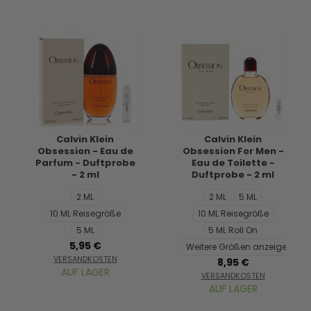
Calvin Klein
Calvin Klein
Obsession - Eau de
Obsession For Men -
Parfum - Duftprobe
Eau de Toilette -
- 2 ml
Duftprobe - 2 ml
2 ML
2 ML
5 ML
10 ML Reisegröße
10 ML Reisegröße
5 ML
5 ML Roll On
5,95 €
Weitere Größen anzeigen...
VERSANDKOSTEN
8,95 €
AUF LAGER
VERSANDKOSTEN
AUF LAGER