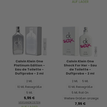
AUF LAGER
Calvin Klein One
Calvin Klein One
Platinum Edition -
Shock For Her - Eau
Eau de Toilette -
de Toilette -
Duftprobe - 2 ml
Duftprobe - 2 ml
2 ML
2 ML
5 ML
10 ML Reisegröße
10 ML Reisegröße
5 ML
5 ML Roll On
5,95 €
Weitere Größen anzeigen...
VERSANDKOSTEN
7,95 €