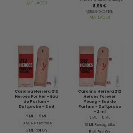
AUF LAGER
8,95 €
VERSANDKOSTEN
AUF LAGER
Carolina Herrera 212
Carolina Herrera 212
Heroes For Her - Eau
Heroes Forever
de Parfum -
Young - Eau de
Duftprobe - 2 ml
Parfum - Duftprobe
- 2 ml
2 ML
5 ML
2 ML
5 ML
10 ML Reisegröße
10 ML Reisegröße
5 ML Roll On
5 ML Roll On