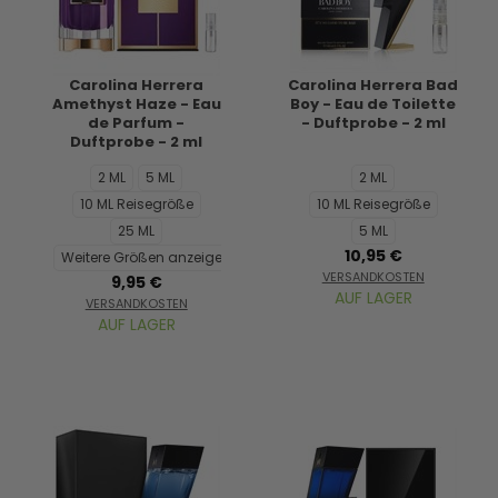
Carolina Herrera
Carolina Herrera Bad
Amethyst Haze - Eau
Boy - Eau de Toilette
de Parfum -
- Duftprobe - 2 ml
Duftprobe - 2 ml
2 ML
5 ML
2 ML
10 ML Reisegröße
10 ML Reisegröße
25 ML
5 ML
10,95 €
Weitere Größen anzeigen...
VERSANDKOSTEN
9,95 €
AUF LAGER
VERSANDKOSTEN
AUF LAGER