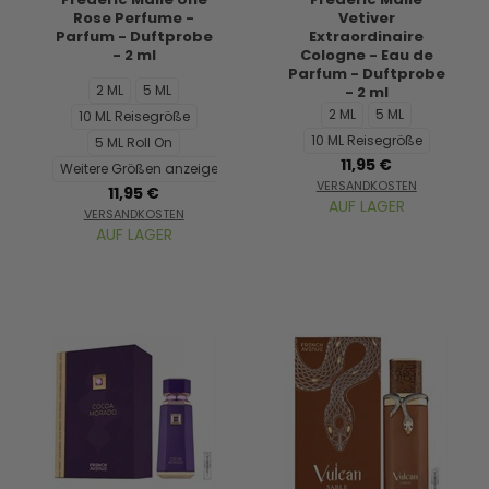
Rose Perfume -
Vetiver
Parfum - Duftprobe
Extraordinaire
- 2 ml
Cologne - Eau de
Parfum - Duftprobe
2 ML
5 ML
- 2 ml
2 ML
5 ML
10 ML Reisegröße
10 ML Reisegröße
5 ML Roll On
11,95 €
Weitere Größen anzeigen...
VERSANDKOSTEN
11,95 €
AUF LAGER
VERSANDKOSTEN
AUF LAGER