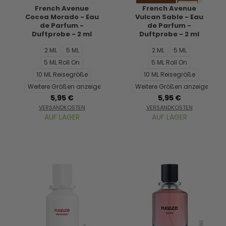
French Avenue
French Avenue
Cocoa Morado - Eau
Vulcan Sable - Eau
de Parfum -
de Parfum -
Duftprobe - 2 ml
Duftprobe - 2 ml
2 ML
5 ML
2 ML
5 ML
5 ML Roll On
5 ML Roll On
10 ML Reisegröße
10 ML Reisegröße
Weitere Größen anzeigen...
Weitere Größen anzeigen...
5,95 €
5,95 €
VERSANDKOSTEN
VERSANDKOSTEN
AUF LAGER
AUF LAGER