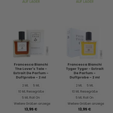
AUF LAGER
AUF LAGER
Francesca Bianchi
Francesca Bianchi
The Lover's Tale -
Tyger Tyger - Extrait
Extrait De Parfum -
De Parfum -
Duftprobe - 2 ml
Duftprobe - 2 ml
2 ML
5 ML
2 ML
5 ML
10 ML Reisegröße
10 ML Reisegröße
5 ML Roll On
5 ML Roll On
Weitere Größen anzeigen...
Weitere Größen anzeigen...
13,95 €
13,95 €