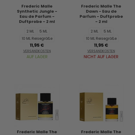
Frederic Malle
Frederic Malle The
Synthetic Jungle -
Dawn - Eau de
Eau de Parfum -
Parfum - Duftprobe
Duftprobe - 2 ml
- 2 ml
2 ML
5 ML
2 ML
5 ML
10 ML Reisegröße
10 ML Reisegröße
11,95 €
11,95 €
VERSANDKOSTEN
VERSANDKOSTEN
AUF LAGER
NICHT AUF LAGER
Frederic Malle The
Frederic Malle The