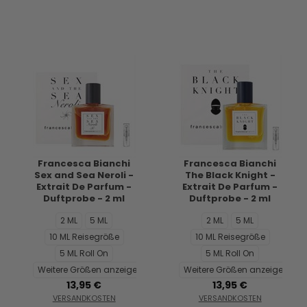
Francesca Bianchi
Francesca Bianchi
Sex and Sea Neroli -
The Black Knight -
Extrait De Parfum -
Extrait De Parfum -
Duftprobe - 2 ml
Duftprobe - 2 ml
2 ML
5 ML
2 ML
5 ML
10 ML Reisegröße
10 ML Reisegröße
5 ML Roll On
5 ML Roll On
Weitere Größen anzeigen...
Weitere Größen anzeigen...
13,95 €
13,95 €
VERSANDKOSTEN
VERSANDKOSTEN