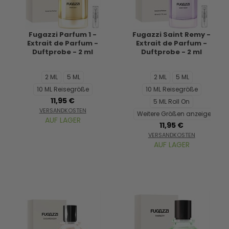
Fugazzi Parfum 1 -
Fugazzi Saint Remy -
Extrait de Parfum -
Extrait de Parfum -
Duftprobe - 2 ml
Duftprobe - 2 ml
2 ML
5 ML
2 ML
5 ML
10 ML Reisegröße
10 ML Reisegröße
11,95 €
5 ML Roll On
VERSANDKOSTEN
Weitere Größen anzeigen...
AUF LAGER
11,95 €
VERSANDKOSTEN
AUF LAGER