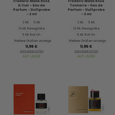
Frederic Malle Rose
Frederic Malle Rose
& Cuir - Eau de
Tonnerre - Eau de
Parfum - Duftprobe
Parfum - Duftprobe
- 2 ml
- 2 ml
2 ML
5 ML
2 ML
5 ML
10 ML Reisegröße
10 ML Reisegröße
5 ML Roll On
5 ML Roll On
Weitere Größen anzeigen...
Weitere Größen anzeigen...
11,95 €
11,95 €
VERSANDKOSTEN
VERSANDKOSTEN
AUF LAGER
AUF LAGER