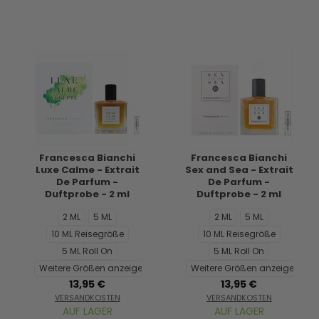
Francesca Bianchi
Francesca Bianchi
Luxe Calme - Extrait
Sex and Sea - Extrait
De Parfum -
De Parfum -
Duftprobe - 2 ml
Duftprobe - 2 ml
2 ML
5 ML
2 ML
5 ML
10 ML Reisegröße
10 ML Reisegröße
5 ML Roll On
5 ML Roll On
Weitere Größen anzeigen...
Weitere Größen anzeigen...
13,95 €
13,95 €
VERSANDKOSTEN
VERSANDKOSTEN
AUF LAGER
AUF LAGER