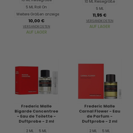
10 ML Reisegröße
5 ML Roll On
5 ML
Weitere Größen anzeigen...
11,95 €
10,00 €
VERSANDKOSTEN
AUF LAGER
VERSANDKOSTEN
AUF LAGER
Frederic Malle
Frederic Malle
Bigarde Concentree
Carnal Flower - Eau
- Eau de Toilette -
de Parfum -
Duftprobe - 2 ml
Duftprobe - 2 ml
2 ML
5 ML
2 ML
5 ML