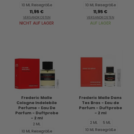
10 ML Reisegröße
10 ML Reisegröße
11,95 €
11,95 €
VERSANDKOSTEN
VERSANDKOSTEN
NICHT AUF LAGER
AUF LAGER
Frederic Malle
Frederic Malle Dans
Cologne Indelebile
Tes Bras - Eau de
Perfume - Eau De
Parfum - Duftprobe
Parfum - Duftprobe
- 2 ml
- 2 ml
2 ML
5 ML
2 ML
10 ML Reisegröße
10 ML Reisegröße