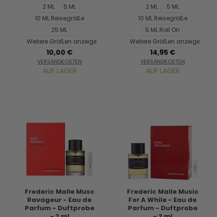
2 ML
5 ML
2 ML
5 ML
10 ML Reisegröße
10 ML Reisegröße
25 ML
5 ML Roll On
Weitere Größen anzeigen...
Weitere Größen anzeigen...
10,00 €
14,95 €
VERSANDKOSTEN
VERSANDKOSTEN
AUF LAGER
AUF LAGER
Frederic Malle Musc
Frederic Malle Music
Ravageur - Eau de
For A While - Eau de
Parfum - Duftprobe
Parfum - Duftprobe
- 2 ml
- 2 ml