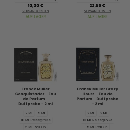
10,00 €
22,95 €
VERSANDKOSTEN
VERSANDKOSTEN
AUF LAGER
AUF LAGER
Franck Muller
Franck Muller Crazy
Conquistador - Eau
Hours - Eau de
de Parfum -
Parfum - Duftprobe
Duftprobe - 2 ml
- 2 ml
2 ML
5 ML
2 ML
5 ML
10 ML Reisegröße
10 ML Reisegröße
5 ML Roll On
5 ML Roll On