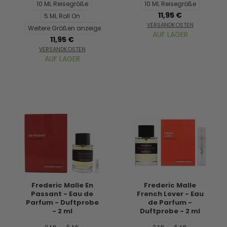
10 ML Reisegröße
10 ML Reisegröße
11,95 €
5 ML Roll On
VERSANDKOSTEN
Weitere Größen anzeigen...
AUF LAGER
11,95 €
VERSANDKOSTEN
AUF LAGER
Frederic Malle En
Frederic Malle
Passant - Eau de
French Lover - Eau
Parfum - Duftprobe
de Parfum -
- 2 ml
Duftprobe - 2 ml