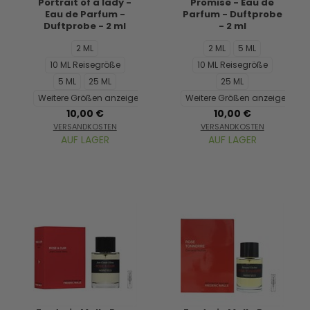
Portrait of a lady -
Promise - Eau de
Eau de Parfum -
Parfum - Duftprobe
Duftprobe - 2 ml
- 2 ml
2 ML
2 ML
5 ML
10 ML Reisegröße
10 ML Reisegröße
5 ML
25 ML
25 ML
Weitere Größen anzeigen...
Weitere Größen anzeigen...
10,00 €
10,00 €
VERSANDKOSTEN
VERSANDKOSTEN
AUF LAGER
AUF LAGER