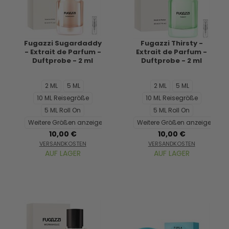
Fugazzi Sugardaddy
Fugazzi Thirsty -
- Extrait de Parfum -
Extrait de Parfum -
Duftprobe - 2 ml
Duftprobe - 2 ml
2 ML
5 ML
2 ML
5 ML
10 ML Reisegröße
10 ML Reisegröße
5 ML Roll On
5 ML Roll On
Weitere Größen anzeigen...
Weitere Größen anzeigen...
10,00 €
10,00 €
VERSANDKOSTEN
VERSANDKOSTEN
AUF LAGER
AUF LAGER