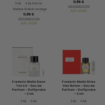
11,95 €
5 ML
5 ML Roll On
VERSANDKOSTEN
Weitere Größen anzeigen...
AUF LAGER
11,95 €
VERSANDKOSTEN
AUF LAGER
Frederic Malle Dans
Frederic Malle Dries
Ton Lit - Eau de
Van Noten - Eau de
Parfum - Duftprobe
Parfum - Duftprobe
- 2 ml
- 2 ml
2 ML
5 ML
2 ML
5 ML