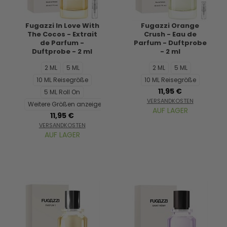
Fugazzi In Love With
Fugazzi Orange
The Cocos - Extrait
Crush - Eau de
de Parfum -
Parfum - Duftprobe
Duftprobe - 2 ml
- 2 ml
2 ML
5 ML
2 ML
5 ML
10 ML Reisegröße
10 ML Reisegröße
11,95 €
5 ML Roll On
VERSANDKOSTEN
Weitere Größen anzeigen...
AUF LAGER
11,95 €
VERSANDKOSTEN
AUF LAGER