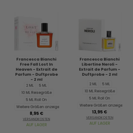
Francesca Bianchi
Francesca Bianchi
Free Fall Lost In
Libertine Neroli -
Heaven - Extrait de
Extrait de Parfum -
Parfum - Duftprobe
Duftprobe - 2 ml
- 2 ml
2 ML
5 ML
2 ML
5 ML
10 ML Reisegröße
10 ML Reisegröße
5 ML Roll On
5 ML Roll On
Weitere Größen anzeigen...
Weitere Größen anzeigen...
13,95 €
8,95 €
VERSANDKOSTEN
VERSANDKOSTEN
AUF LAGER
AUF LAGER