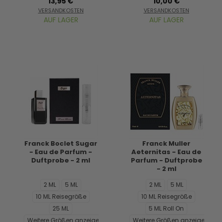
13,95 €
10,00 €
VERSANDKOSTEN
VERSANDKOSTEN
AUF LAGER
AUF LAGER
Franck Boclet Sugar
Franck Muller
- Eau de Parfum -
Aeternitas - Eau de
Duftprobe - 2 ml
Parfum - Duftprobe
- 2 ml
2 ML
5 ML
2 ML
5 ML
10 ML Reisegröße
10 ML Reisegröße
25 ML
5 ML Roll On
Weitere Größen anzeigen...
Weitere Größen anzeigen...