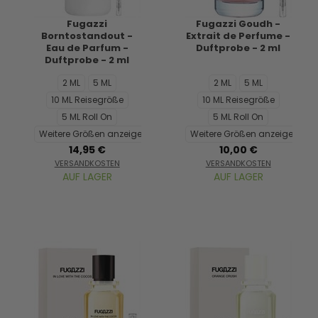
Fugazzi
Fugazzi Goudh -
Borntostandout -
Extrait de Perfume -
Eau de Parfum -
Duftprobe - 2 ml
Duftprobe - 2 ml
2 ML
5 ML
2 ML
5 ML
10 ML Reisegröße
10 ML Reisegröße
5 ML Roll On
5 ML Roll On
Weitere Größen anzeigen...
Weitere Größen anzeigen...
14,95 €
10,00 €
VERSANDKOSTEN
VERSANDKOSTEN
AUF LAGER
AUF LAGER