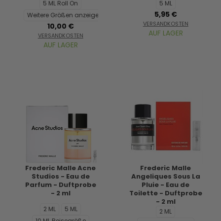
5 ML Roll On
5 ML
5,95 €
Weitere Größen anzeigen...
VERSANDKOSTEN
10,00 €
AUF LAGER
VERSANDKOSTEN
AUF LAGER
Frederic Malle Acne
Frederic Malle
Studios - Eau de
Angeliques Sous La
Parfum - Duftprobe
Pluie - Eau de
- 2 ml
Toilette - Duftprobe
- 2 ml
2 ML
5 ML
2 ML
10 ML Reisegröße