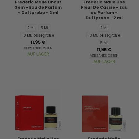
Frederic Malle Uncut
Frederic Malle Une
Gem - Eau de Parfum
Fleur De Cassie - Eau
- Duftprobe - 2 ml
de Parfum -
Duftprobe - 2 ml
2 ML
5 ML
2 ML
10 ML Reisegröße
10 ML Reisegröße
11,95 €
5 ML
VERSANDKOSTEN
11,95 €
AUF LAGER
VERSANDKOSTEN
AUF LAGER
Frederic Malle Une
Frederic Malle