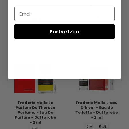
- 2 ml
2 ML
5 ML
2 ML
5 ML
Email
10 ML Reisegröße
10 ML Reisegröße
11,95 €
11,95 €
VERSANDKOSTEN
VERSANDKOSTEN
AUF LAGER
AUF LAGER
Fortsetzen
Frederic Malle Le
Frederic Malle L'eau
Parfum De Therese
D'hiver - Eau de
Perfume - Eau De
Toilette - Duftprobe
Parfum - Duftprobe
- 2 ml
- 2 ml
2 ML
5 ML
2 ML