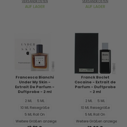
VERSANDKOSTEN
VERSANDKOSTEN
AUF LAGER
AUF LAGER
Francesca Bianchi
Franck Boclet
Under My Skin -
Cocaine - Extrait de
Extrait De Parfum -
Parfum - Duftprobe
Duftprobe - 2 ml
- 2 ml
2 ML
5 ML
2 ML
5 ML
10 ML Reisegröße
10 ML Reisegröße
5 ML Roll On
5 ML Roll On
Weitere Größen anzeigen...
Weitere Größen anzeigen...