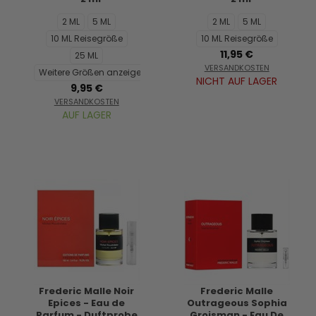
2 ML
5 ML
2 ML
5 ML
10 ML Reisegröße
10 ML Reisegröße
11,95 €
25 ML
VERSANDKOSTEN
Weitere Größen anzeigen...
NICHT AUF LAGER
9,95 €
VERSANDKOSTEN
AUF LAGER
Frederic Malle Noir
Frederic Malle
Epices - Eau de
Outrageous Sophia
Parfum - Duftprobe
Grojsman - Eau De