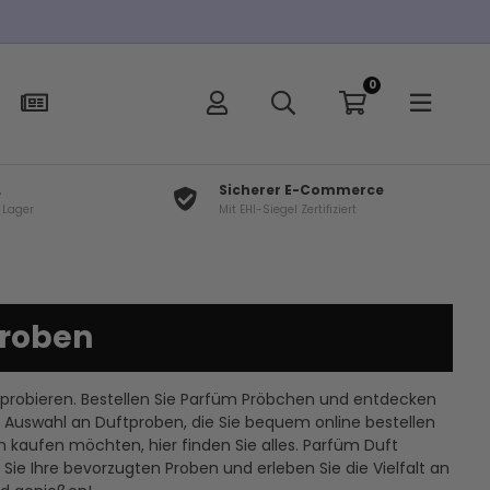
0
L
Sicherer E-Commerce
f Lager
Mit EHI-Siegel Zertifiziert
roben
probieren. Bestellen Sie Parfüm Pröbchen und entdecken
e Auswahl an Duftproben, die Sie bequem online bestellen
 kaufen möchten, hier finden Sie alles. Parfüm Duft
ie Ihre bevorzugten Proben und erleben Sie die Vielfalt an