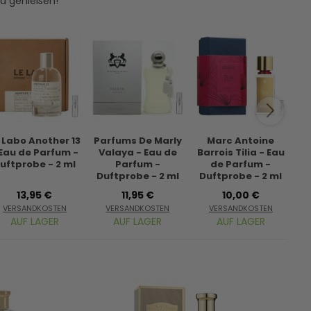
nd genießen!
 Labo Another 13
Parfums De Marly
Marc Antoine
 Eau de Parfum -
Valaya - Eau de
Barrois Tilia - Eau
I
uftprobe - 2 ml
Parfum -
de Parfum -
Duftprobe - 2 ml
Duftprobe - 2 ml
D
13,95 €
11,95 €
10,00 €
VERSANDKOSTEN
VERSANDKOSTEN
VERSANDKOSTEN
AUF LAGER
AUF LAGER
AUF LAGER