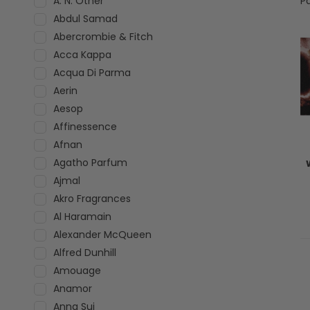
A. N. Other
P
Abdul Samad
Abercrombie & Fitch
Acca Kappa
Acqua Di Parma
Aerin
Aesop
Affinessence
Afnan
Agatho Parfum
Ajmal
Akro Fragrances
Al Haramain
Alexander McQueen
Alfred Dunhill
Amouage
Anamor
Anna Sui