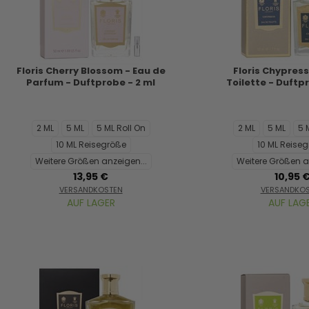
Floris Cherry Blossom - Eau de
Floris Chypress
Parfum - Duftprobe - 2 ml
Toilette - Duftp
2 ML
5 ML
5 ML Roll On
2 ML
5 ML
5 
10 ML Reisegröße
10 ML Reise
Weitere Größen anzeigen...
Weitere Größen a
13,95 €
10,95 
VERSANDKOSTEN
VERSANDKO
AUF LAGER
AUF LAG