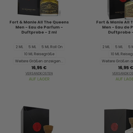
Fort & Manle All The Queens
Fort & Manle All
Men - Eau de Parfum -
Men - Eau de 
Duftprobe - 2 ml
Duftprobe -
2 ML
5 ML
5 ML Roll On
2 ML
5 ML
5 
10 ML Reisegröße
10 ML Reise
Weitere Größen anzeigen...
Weitere Größen a
16,95 €
16,95 
VERSANDKOSTEN
VERSANDKO
AUF LAGER
AUF LAG