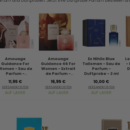
arfüm und Duftproben. Jetzt Ihre Duftprobe Parfum bestellen u
Amouage
Amouage
Ex Nihilo Blue
Le
Guidance For
Guidance 46 For
Talisman - Eau de
-
Women - Eau de
Women - Extrait
Parfum -
D
Parfum -
de Parfum -
Duftprobe - 2 ml
Duftprobe - 2 ml
Duftprobe - 2 ml
11,95 €
16,95 €
10,00 €
VERSANDKOSTEN
VERSANDKOSTEN
VERSANDKOSTEN
AUF LAGER
AUF LAGER
AUF LAGER