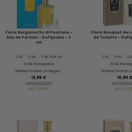
Floris Bergamotto di Positano -
Floris Bouquet de L
Eau de Parfum - Duftprobe - 2
de Toilette - Duft
ml
2 ML
5 ML
5 ML Roll On
2 ML
5 ML
5 
10 ML Reisegröße
10 ML Reise
Weitere Größen anzeigen...
Weitere Größen a
13,95 €
10,95 
VERSANDKOSTEN
VERSANDKO
AUF LAGER
AUF LAG