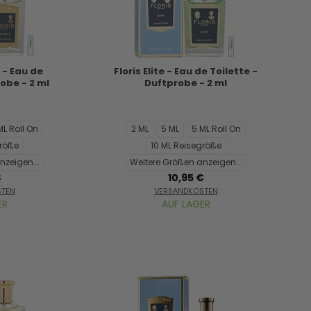
 - Eau de
Floris Elite - Eau de Toilette -
robe - 2 ml
Duftprobe - 2 ml
ML Roll On
2 ML
5 ML
5 ML Roll On
größe
10 ML Reisegröße
nzeigen...
Weitere Größen anzeigen...
€
10,95 €
STEN
VERSANDKOSTEN
ER
AUF LAGER