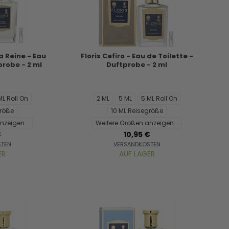
a Reine - Eau
Floris Cefiro - Eau de Toilette -
probe - 2 ml
Duftprobe - 2 ml
ML Roll On
2 ML
5 ML
5 ML Roll On
größe
10 ML Reisegröße
nzeigen...
Weitere Größen anzeigen...
€
10,95 €
STEN
VERSANDKOSTEN
ER
AUF LAGER