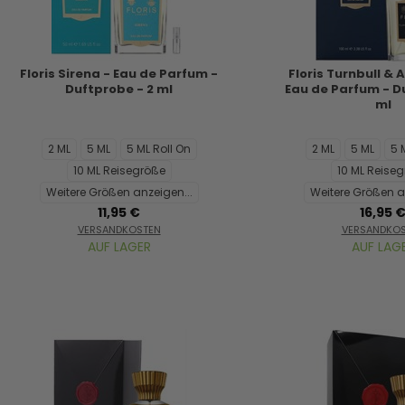
Floris Sirena - Eau de Parfum -
Floris Turnbull & A
Duftprobe - 2 ml
Eau de Parfum - D
ml
2 ML
5 ML
5 ML Roll On
2 ML
5 ML
5 
10 ML Reisegröße
10 ML Reise
Weitere Größen anzeigen...
Weitere Größen a
11,95 €
16,95 
VERSANDKOSTEN
VERSANDKO
AUF LAGER
AUF LAG