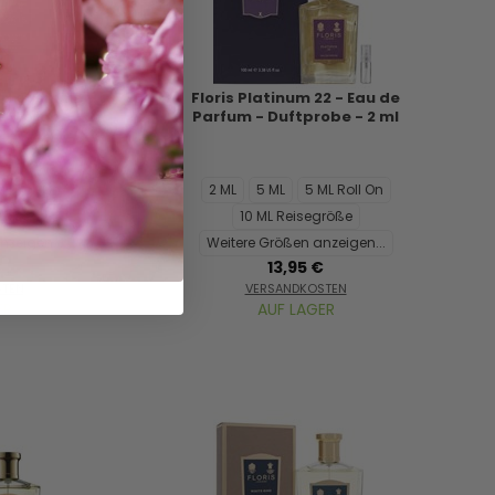
ed Jasmine -
Floris Platinum 22 - Eau de
Duftprobe - 2
Parfum - Duftprobe - 2 ml
ML Roll On
2 ML
5 ML
5 ML Roll On
größe
10 ML Reisegröße
nzeigen...
Weitere Größen anzeigen...
€
13,95 €
STEN
VERSANDKOSTEN
ER
AUF LAGER