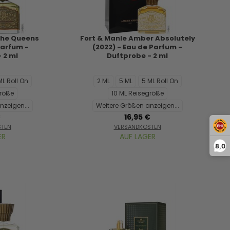
 The Queens
Fort & Manle Amber Absolutely
Parfum -
(2022) - Eau de Parfum -
 2 ml
Duftprobe - 2 ml
ML Roll On
2 ML
5 ML
5 ML Roll On
größe
10 ML Reisegröße
nzeigen...
Weitere Größen anzeigen...
€
16,95 €
STEN
VERSANDKOSTEN
ER
AUF LAGER
8,0