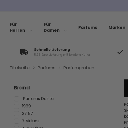
Für
Für
Parfüms
Marken
Herren
Damen
Schnelle Lieferung
5,95 Euro Lieferung mit lokalem Kurier
Titelseite
>
Parfums
>
Parfümproben
Brand
Parfums Dusita
P
1969
Si
27 87
k
7 Virtues
Pr