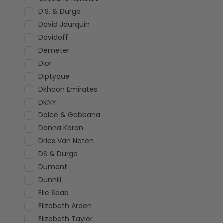
D.S. & Durga
David Jourquin
Davidoff
Demeter
Dior
Diptyque
Dkhoon Emirates
DKNY
Dolce & Gabbana
Donna Karan
Dries Van Noten
DS & Durga
Dumont
Dunhill
Elie Saab
Elizabeth Arden
Elizabeth Taylor