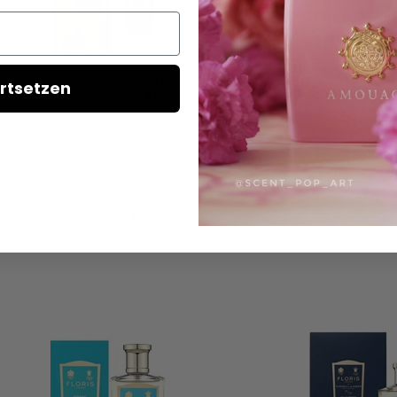
Floris Limes - Eau de Toilette -
Floris Night Scent
rtsetzen
Duftprobe - 2 ml
Eau de Toilette - 
ml
2 ML
5 ML
5 ML Roll On
2 ML
5 ML
5 
10 ML Reisegröße
10 ML Reise
Weitere Größen anzeigen...
Weitere Größen a
10,95 €
10,95 
VERSANDKOSTEN
VERSANDKO
AUF LAGER
AUF LAG