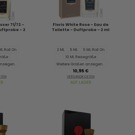
sser 71/72 -
Floris White Rose - Eau de
uftprobe - 2
Toilette - Duftprobe - 2 ml
ML Roll On
2 ML
5 ML
5 ML Roll On
größe
10 ML Reisegröße
nzeigen...
Weitere Größen anzeigen...
€
10,95 €
STEN
VERSANDKOSTEN
ER
AUF LAGER