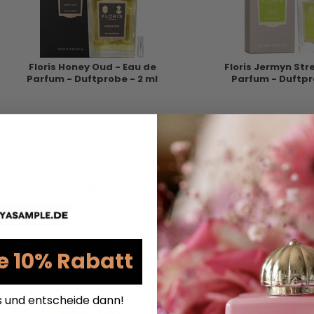
Floris Honey Oud - Eau de
Floris Jermyn Str
Parfum - Duftprobe - 2 ml
Parfum - Duftpr
2 ML
5 ML
5 ML Roll On
2 ML
5 ML
5 
10 ML Reisegröße
10 ML Reise
Weitere Größen anzeigen...
Weitere Größen a
14,95 €
11,95 €
VERSANDKOSTEN
VERSANDKO
AUF LAGER
AUF LAG
e 10% Rabatt
s und entscheide dann!