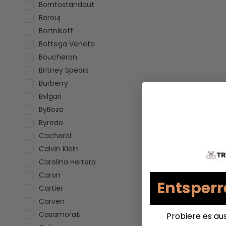
Borntostandout
Borouj
Bortnikoff
Bottega Veneta
Boucheron
Britney Spears
Burberry
Bvlgari
ByBozo
Byredo
Cacharel
Calvin Klein
Carolina Herrera
Caron
Entsperr
Cartier
Carven
Casamorati
Probiere es au