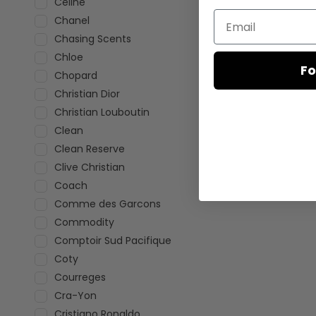
Celine
Email
Chanel
Chasing Scents
Chloe
Fo
Chopard
Christian Dior
Christian Louboutin
Clean
Clean Reserve
Clive Christian
Coach
Comme des Garcons
Commodity
Comptoir Sud Pacifique
Coty
Courreges
Cra-Yon
Cristiano Ronaldo