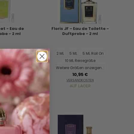
eet - Eau de
Floris JF - Eau de Toilette -
obe - 2 ml
Duftprobe - 2 ml
ML Roll On
2 ML
5 ML
5 ML Roll On
größe
10 ML Reisegröße
nzeigen...
Weitere Größen anzeigen...
10,95 €
STEN
VERSANDKOSTEN
ER
AUF LAGER